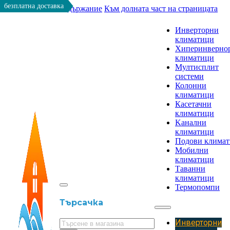
безплатна доставка
Към основното съдържание
Към долната част на страницата
Инверторни
климатици
Хиперинверно
климатици
Мултисплит
системи
Колонни
климатици
Касетачни
климатици
Kанални
климатици
Подови клима
Мобилни
климатици
Таванни
климатици
Термопомпи
Търсачка
Инверторни
Търсене