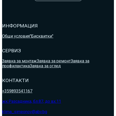
ИНФОРМАЦИЯ
Общи условия
"Бисквитки"
СЕРВИЗ
Заявка за монтаж
Заявка за ремонт
Заявка за
профилактика
Заявка за оглед
КОНТАКТИ
+359893541167
жк.Разсадника, бл.87, до вх.11
klima_simeonov@abv.bg