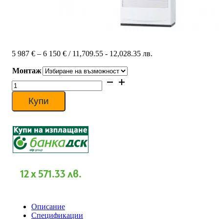
Price
5 987
€
–
6 150
€
/ 11,709.55 - 12,028.35 лв.
range:
Монтаж
5
987 €
количество
through
за
6
Колонен
Купи
150 €
климатик
Mitsubishi
Electric
PSA-
M140KA/PUZ-
ZM140VKA
Standard
Inverter,
12 x 571.33 лв.
48
000
BTU
Описание
Спецификации