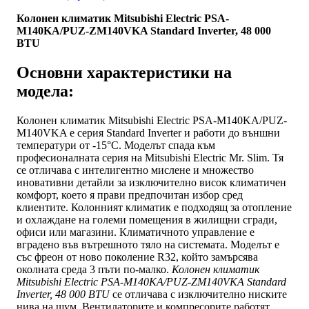
Колонен климатик Mitsubishi Electric PSA-
M140KA/PUZ-ZM140VKA Standard Inverter, 48 000
BTU
Основни характеристики на
модела:
Колонен климатик Mitsubishi Electric PSA-M140KA/PUZ-
M140VKA е серия Standard Inverter и работи до външни
температури от -15°С. Моделът спада към
професионалната серия на Mitsubishi Electric Mr. Slim. Тя
се отличава с интелигентно мислене и множество
иновативни детайли за изключително висок климатичен
комфорт, което я прави предпочитан избор сред
клиентите. Колонният климатик е подходящ за отопление
и охлаждане на големи помещения в жилищни сгради,
офиси или магазини. Климатичното управление е
вградено във вътрешното тяло на системата. Моделът е
със фреон от ново поколение R32, който замърсява
околната среда 3 пъти по-малко.
Колонен климатик
Mitsubishi Electric PSA-M140KA/PUZ-ZM140VKA Standard
Inverter, 48 000 BTU
се отличава с изключително ниските
нива на шум. Вентилаторите и компресорите работят