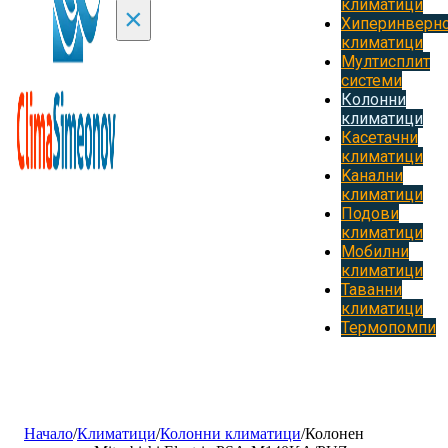
климатици
×
Хиперинверн
климатици
Мултисплит
системи
Колонни
климатици
Касетачни
климатици
Kанални
климатици
Подови
климатици
Мобилни
климатици
Таванни
климатици
Термопомпи
Начало
/
Климатици
/
Колонни климатици
/
Колонен