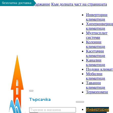
безплатна доставка
Към основното съдържание
Към долната част на страницата
Инверторни
климатици
Хиперинверно
климатици
Мултисплит
системи
Колонни
климатици
Касетачни
климатици
Kанални
климатици
Подови клима
Мобилни
климатици
Таванни
климатици
Термопомпи
Търсачка
Инверторни
Търсене