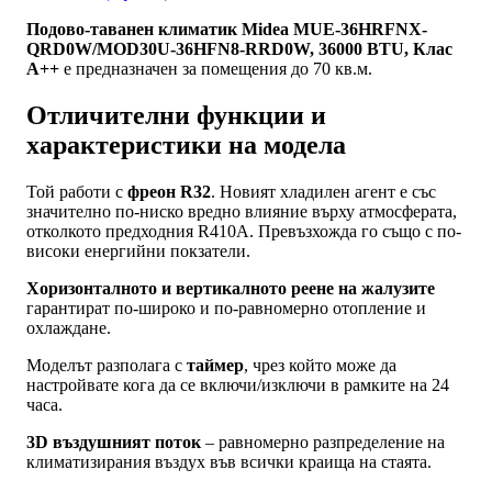
Подово-таванен климатик Midea MUE-36HRFNX-
QRD0W/MOD30U-36HFN8-RRD0W, 36000 BTU, Клас
A++
е предназначен за помещения до 70 кв.м.
Отличителни функции и
характеристики на модела
Той работи с
фреон R32
. Новият хладилен агент е със
значително по-ниско вредно влияние върху атмосферата,
отколкото предходния R410A. Превъзхожда го също с по-
високи енергийни покзатели.
Хоризонталното и вертикалното реене на жалузите
гарантират по-широко и по-равномерно отопление и
охлаждане.
Моделът разполага с
таймер
, чрез който може да
настройвате кога да се включи/изключи в рамките на 24
часа.
3D въздушният поток
– равномерно разпределение на
климатизирания въздух във всички краища на стаята.