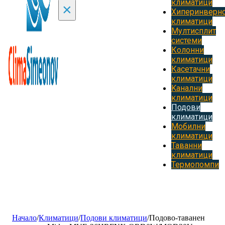
климатици
×
Хиперинверн
климатици
Мултисплит
системи
Колонни
климатици
Касетачни
климатици
Kанални
климатици
Подови
климатици
Мобилни
климатици
Таванни
климатици
Термопомпи
Начало
/
Климатици
/
Подови климатици
/
Подово-таванен