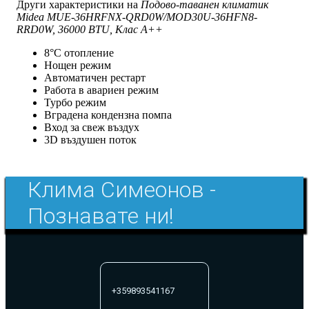
Други характеристики на
Подово-таванен климатик
Midea MUE-36HRFNX-QRD0W/MOD30U-36HFN8-
RRD0W, 36000 BTU, Клас A++
8°C отопление
Нощен режим
Автоматичен рестарт
Работа в авариен режим
Турбо режим
Вградена кондензна помпа
Вход за свеж въздух
3D въздушен поток
Клима Симеонов -
Познавате ни!
+359893541167