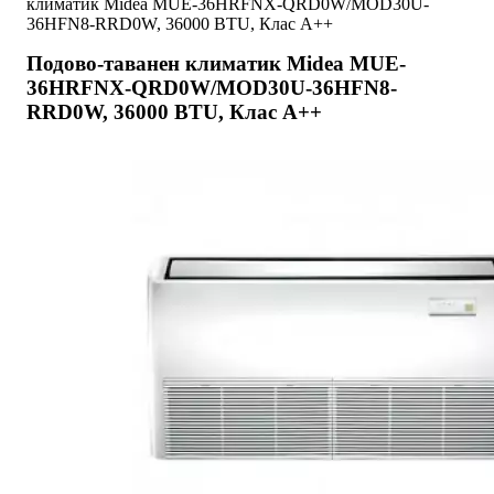
климатик Midea MUE-36HRFNX-QRD0W/MOD30U-
36HFN8-RRD0W, 36000 BTU, Клас A++
Подово-таванен климатик Midea MUE-
36HRFNX-QRD0W/MOD30U-36HFN8-
RRD0W, 36000 BTU, Клас A++