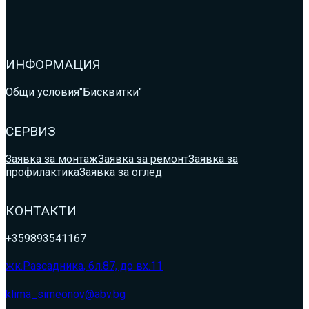
ИНФОРМАЦИЯ
Общи условия
"Бисквитки"
СЕРВИЗ
Заявка за монтаж
Заявка за ремонт
Заявка за
профилактика
Заявка за оглед
КОНТАКТИ
+359893541167
жк.Разсадника, бл.87, до вх.11
klima_simeonov@abv.bg