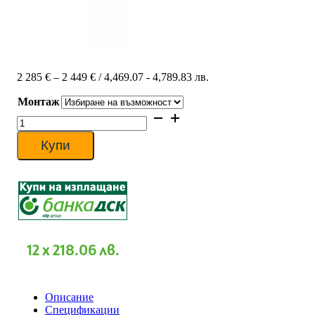
Price
2 285
€
–
2 449
€
/ 4,469.07 - 4,789.83 лв.
range:
Монтаж
2
285 €
количество
through
за
2
Подово-
Купи
449 €
таванен
климатик
Midea
MUE-
36HRFNX-
QRD0W/MOD30U-
36HFN8-
RRD0W,
12 x 218.06 лв.
36000
BTU,
Клас
A++
Описание
Спецификации