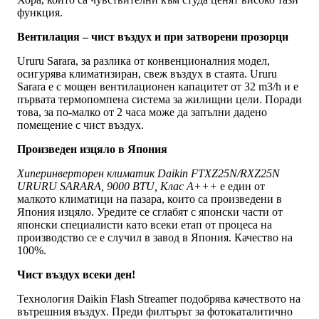
функция.
Вентилация – чист въздух и при затворени прозорци
Ururu Sarara, за разлика от конвенционалния модел,
осигурява климатизиран, свеж въздух в стаята. Ururu
Sarara е с мощен вентилационен капацитет от 32 m3/h и е
първата термопомпена система за жилищни цели. Поради
това, за по-малко от 2 часа може да запълни дадено
помещение с чист въздух.
Произведен изцяло в Япония
Хиперинверторен климатик Daikin FTXZ25N/RXZ25N
URURU SARARA, 9000 BTU, Клас A+++
е един от
малкото климатици на пазара, които са произведени в
Япония изцяло. Уредите се сглабят с японски части от
японски специалисти като всеки етап от процеса на
производство се е случил в завод в Япония. Качество на
100%.
Чист въздух всеки ден!
Технология Daikin Flash Streamer подобрява качеството на
вътрешния въздух. Преди филтърът за фотокаталитично