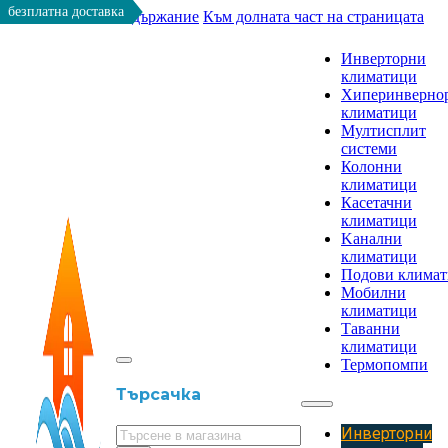
безплатна доставка
Към основното съдържание
Към долната част на страницата
Инверторни
климатици
Хиперинверно
климатици
Мултисплит
системи
Колонни
климатици
Касетачни
климатици
Kанални
климатици
Подови клима
Мобилни
климатици
Таванни
климатици
Термопомпи
Търсачка
Инверторни
Търсене