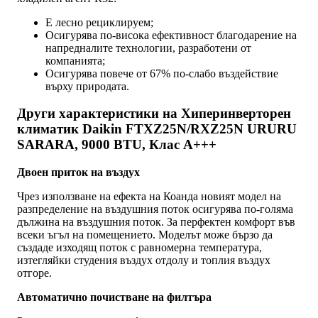
Е лесно рециклируем;
Осигурява по-висока ефективност благодарение на
напредналите технологии, разработени от
компанията;
Осигурява повече от 67% по-слабо въздействие
върху природата.
Други характеристики на Хиперинверторен
климатик Daikin FTXZ25N/RXZ25N URURU
SARARA, 9000 BTU, Клас A+++
Двоен приток на въздух
Чрез използване на ефекта на Коанда новият модел на
разпределение на въздушния поток осигурява по-голяма
дължина на въздушния поток. За перфектен комфорт във
всеки ъгъл на помещението. Моделът може бързо да
създаде изходящ поток с равномерна температура,
изтегляйки студения въздух отдолу и топлия въздух
отгоре.
Автоматично почистване на филтъра