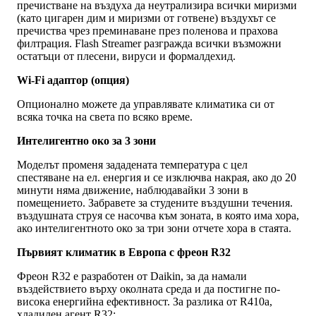
пречистване на въздуха да неутрализира всички миризми
(като цигарен дим и миризми от готвене) въздухът се
пречиства чрез преминаване през поленова и прахова
филтрация. Flash Streamer разгражда всички възможни
остатъци от плесени, вируси и формалдехид.
Wi-Fi адаптор (опция)
Опционално можете да управлявате климатика си от
всяка точка на света по всяко време.
Интелигентно око за 3 зони
Моделът променя зададената температура с цел
спестяване на ел. енергия и се изключва накрая, ако до 20
минути няма движение, наблюдавайки 3 зони в
помещението. Забравете за студените въздушни течения.
въздушната струя се насочва към зоната, в която има хора,
ако интелигентното око за три зони отчете хора в стаята.
Първият климатик в Европа с фреон R32
Фреон R32 е разработен от Daikin, за да намали
въздействието върху околната среда и да постигне по-
висока енергийна ефективност. За разлика от R410a,
хладилен агент R32: