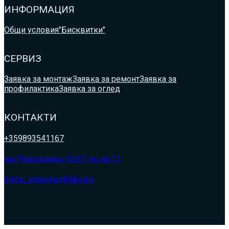
ИНФОРМАЦИЯ
Общи условия
"Бисквитки"
СЕРВИЗ
Заявка за монтаж
Заявка за ремонт
Заявка за
профилактика
Заявка за оглед
КОНТАКТИ
+359893541167
жк.Разсадника, бл.87, до вх.11
klima_simeonov@abv.bg