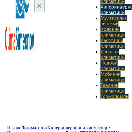
климатици
×
Хиперинверн
климатици
Мултисплит
системи
Колонни
климатици
Касетачни
климатици
Kанални
климатици
Подови
климатици
Мобилни
климатици
Таванни
климатици
Термопомпи
Начало
/
Климатици
/
Хиперинвернорни климатици
/