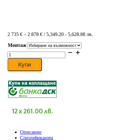
Price
2 735
€
–
2 878
€
/ 5,349.20 - 5,628.88 лв.
range:
Монтаж
2
735 €
количество
through
за
2
Хиперинверторен
Купи
878 €
климатик
Daikin
FTXZ25N/RXZ25N
URURU
SARARA,
9000
BTU,
Клас
12 x 261.00 лв.
A+++
Описание
Спецификации