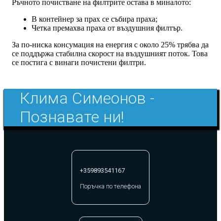
Ръчното почистване на филтрите остава в миналото:
В контейнер за прах се събира праха;
Четка премахва праха от въздушния филтър.
За по-ниска консумация на енергия с около 25% трябва да
се поддържа стабилна скорост на въздушният поток. Това
се постига с винаги почистени филтри.
Клима Симеонов -
Познавате ни!
+359893541167
Поръчка по телефона