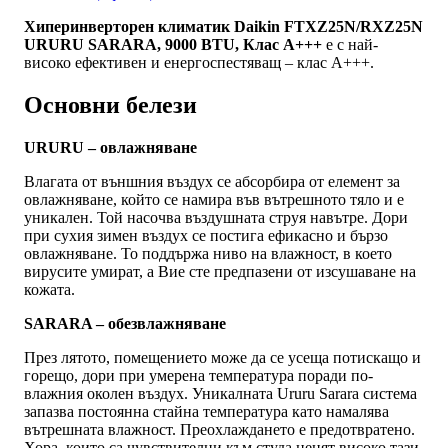
Хиперинверторен климатик Daikin FTXZ25N/RXZ25N
URURU SARARA, 9000 BTU, Клас A+++
е с най-
високо ефективен и енергоспестяващ – клас А+++.
Основни белези
URURU – овлажняване
Влагата от външния въздух се абсорбира от елемент за
овлажняване, който се намира във вътрешното тяло и е
уникален. Той насочва въздушната струя навътре. Дори
при сухия зимен въздух се постига ефикасно и бързо
овлажняване. То поддържа ниво на влажност, в което
вирусите умират, а Вие сте предпазени от изсушаване на
кожата.
SARARA – обезвлажняване
През лятото, помещението може да се усеща потискащо и
горещо, дори при умерена температура поради по-
влажния околен въздух. Уникалната Ururu Sarara система
запазва постоянна стайна температура като намалява
вътрешната влажност. Преохлаждането е предотвратено.
Хора, които са чувствителни към студа ценят високо тази