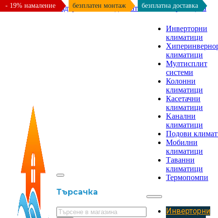
- 19% намаление
безплатен монтаж
безплатна доставка
Към основното съдържание
Към долната част на страницата
Инверторни
климатици
Хиперинверно
климатици
Мултисплит
системи
Колонни
климатици
Касетачни
климатици
Kанални
климатици
Подови клима
Мобилни
климатици
Таванни
климатици
Термопомпи
Търсачка
Инверторни
Търсене