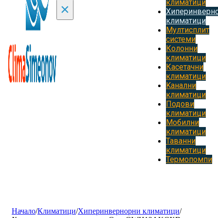
климатици
×
Хиперинверн
климатици
Мултисплит
системи
Колонни
климатици
Касетачни
климатици
Kанални
климатици
Подови
климатици
Мобилни
климатици
Таванни
климатици
Термопомпи
Начало
/
Климатици
/
Хиперинвернорни климатици
/