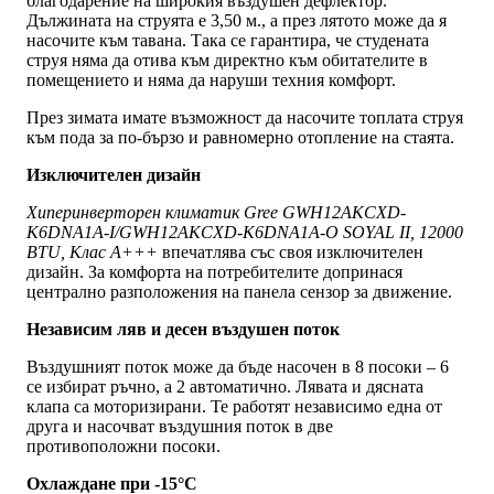
благодарение на широкия въздушен дефлектор.
Дължината на струята е 3,50 м., а през лятото може да я
насочите към тавана. Така се гарантира, че студената
струя няма да отива към директно към обитателите в
помещението и няма да наруши техния комфорт.
През зимата имате възможност да насочите топлата струя
към пода за по-бързо и равномерно отопление на стаята.
Изключителен дизайн
Хиперинверторен климатик Gree GWH12AKCXD-
K6DNA1A-I/GWH12AKCXD-K6DNA1A-O SOYAL II, 12000
BTU, Клас A+++
впечатлява със своя изключителен
дизайн. За комфорта на потребителите допринася
централно разположения на панела сензор за движение.
Независим ляв и десен въздушен поток
Въздушният поток може да бъде насочен в 8 посоки – 6
се избират ръчно, а 2 автоматично. Лявата и дясната
клапа са моторизирани. Те работят независимо една от
друга и насочват въздушния поток в две
противоположни посоки.
Охлаждане при -15°С