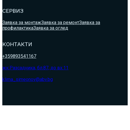
СЕРВИЗ
Заявка за монтаж
Заявка за ремонт
Заявка за
профилактика
Заявка за оглед
КОНТАКТИ
+359893541167
жк.Разсадника, бл.87, до вх.11
klima_simeonov@abv.bg