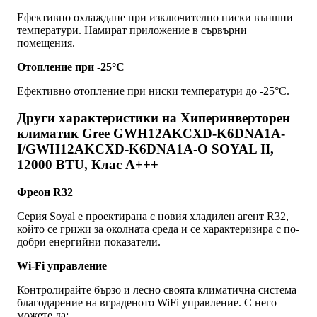
Ефективно охлаждане при изключително ниски външни
температури. Намират приложение в сървърни
помещения.
Отопление при -25°С
Ефективно отопление при ниски температури до -25°С.
Други характеристики на Хиперинверторен
климатик Gree GWH12AKCXD-K6DNA1A-
I/GWH12AKCXD-K6DNA1A-O SOYAL II,
12000 BTU, Клас A+++
Фреон R32
Серия Soyal е проектирана с новия хладилен агент R32,
който се грижи за околната среда и се характеризира с по-
добри енергийни показатели.
Wi-Fi управление
Контролирайте бързо и лесно своята климатична система
благодарение на вграденото WiFi управление. С него
можете да: