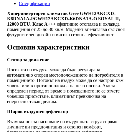
A+++
Спецификации
Хиперинверторен климатик Gree GWH12AKCXD-
K6DNA1A-I/GWH12AKCXD-K6DNA1A-O SOYAL II,
12000 BTU, Клас A+++
ефективно отоплява и охлажда
помещения от 25 до 30 кв.м. Моделът впечатлява със своя
футуристичен дизайн и висока сезонна ефективност.
Основни характеристики
Сензор за движение
Посоката на въздуха може да бъде регулирана
автоматично според местоположението на потребителя в
помещението. Потокът на въздух може да се настрои към
човека или в противоположна на него посока. Ако за
определен период от време в помещението не се отчете
човешко присъствие, климатикът превключва на
енергоспестяващ режим.
Широк въздушен дефлектор
Възможност за насочване на въздушната струя спрямо
личните ви предпочитания и сезонен комфорт,