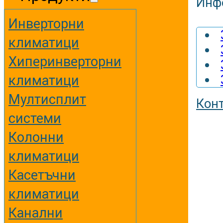
Инф
Инверторни
климатици
Хиперинверторни
климатици
Мултисплит
Кон
системи
Колонни
климатици
Касетъчни
климатици
Канални