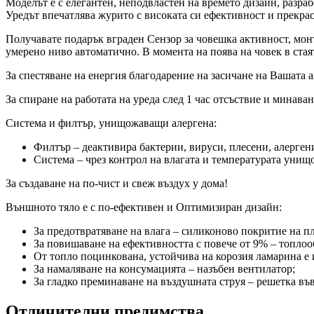
Моделът е с елегантен, неподвластен на времето дизайн, разраб
Уредът впечатлява журито с високата си ефективност и прекрас
Получавате подарък вграден Сензор за човешка активност, монт
умерено ниво автоматично. В момента на поява на човек в стая
За спестяване на енергия благодарение на засичане на Вашата
За спиране на работата на уреда след 1 час отсъствие и минава
Система и филтър, унищожаващи алергена:
Филтър – деактивира бактерии, вируси, плесени, алерген
Система – чрез контрол на влагата и температурата унищо
За създаване на по-чист и свеж въздух у дома!
Външното тяло е с по-ефективен и Оптимизиран дизайн:
За предотвратяване на влага – силиконово покритие на пл
За повишаване на ефективността с повече от 9% – топло
От топло поцинкована, устойчива на корозия ламарина е 
За намаляване на консумацията – назъбен вентилатор;
За гладко преминаване на въздушната струя – решетка въ
Отличителни предимства