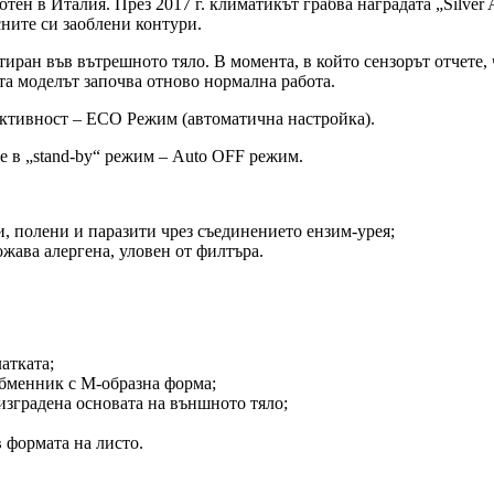
отен в Италия. През 2017 г. климатикът грабва наградата „Silve
ните си заоблени контури.
иран във вътрешното тяло. В момента, в който сензорът отчете, 
та моделът започва отново нормална работа.
 активност – ECO Режим (автоматична настройка).
не в „stand-by“ режим – Auto OFF режим.
и, полени и паразити чрез съединението ензим-урея;
жава алергена, уловен от филтъра.
атката;
обменник с М-образна форма;
изградена основата на външното тяло;
в формата на листо.