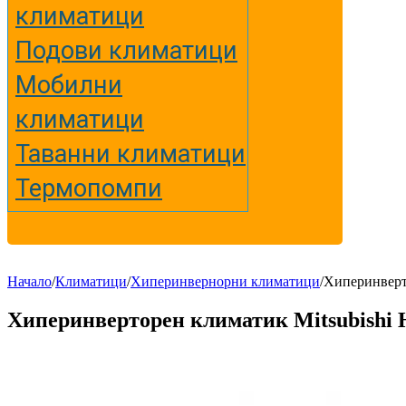
климатици
Подови климатици
Мобилни
климатици
Таванни климатици
Термопомпи
Начало
/
Климатици
/
Хиперинвернорни климатици
/
Хиперинвер
Хиперинверторен климатик Mitsubish