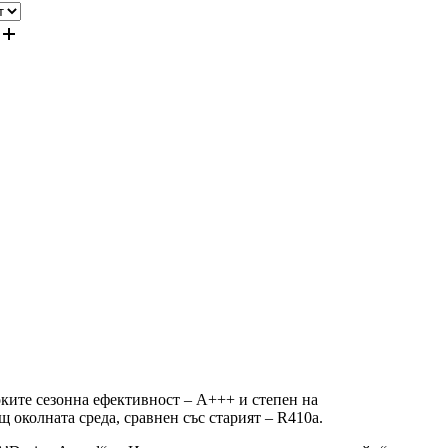
оките сезонна ефективност – А+++ и степен на
щ околната среда, сравнен със старият – R410a.