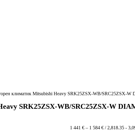
торен климатик Mitsubishi Heavy SRK25ZSX-WB/SRC25ZSX-W 
i Heavy SRK25ZSX-WB/SRC25ZSX-W DIAM
Price
1 441
€
–
1 584
€
/ 2,818.35 - 3,
range: