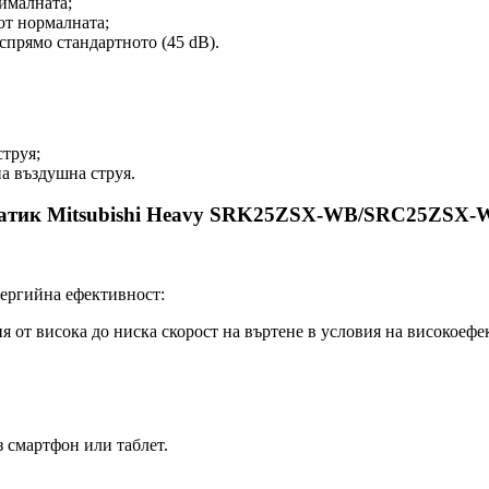
ималната;
от нормалната;
 спрямо стандартното (45 dB).
струя;
а въздушна струя.
иматик Mitsubishi Heavy SRK25ZSX-WB/SRC25ZSX
нергийна ефективност:
 от висока до ниска скорост на въртене в условия на високоефе
з смартфон или таблет.