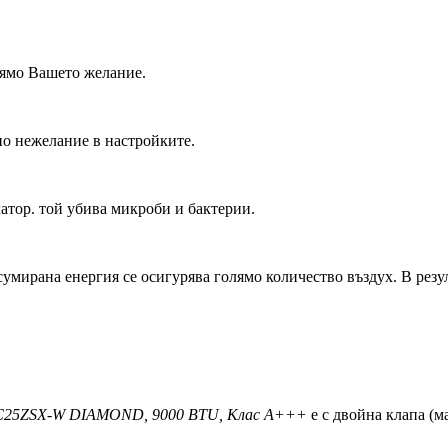
рямо Вашето желание.
по нежелание в настройките.
латор. той убива микроби и бактерии.
нсумирана енергия се осигурява голямо количество въздух. В резу
SRC25ZSX-W DIAMOND, 9000 BTU, Клас A+++
е с двойна клапа (м