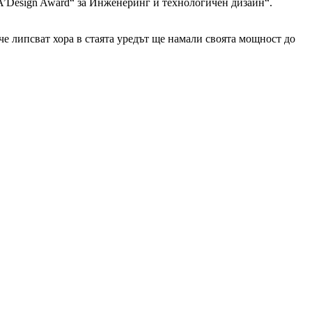
r A’Design Award“ за Инженеринг и технологичен дизайн“.
че липсват хора в стаята уредът ще намали своята мощност до