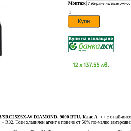
Монтаж
1
441 €
количество
through
за
1
Хиперинверторен
Купи
584 €
климатик
Mitsubishi
Heavy
SRK25ZSX-
WB/SRC25ZSX-
W
DIAMOND,
9000
12 x 137.55 лв.
BTU,
Клас
A+++
-WB/SRC25ZSX-W DIAMOND, 9000 BTU, Клас A+++
е с най-вис
 – R32. Този хладилен агент е повече от 50% по-малко замърсява