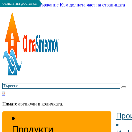
безплатна доставка
Към основното съдържание
Към долната част на страницата
Търсене
0
Нямате артикули в количката.
Про
Продукти