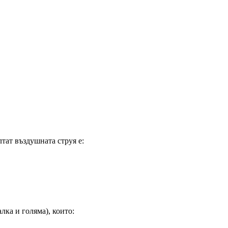
лтат въздушната струя е:
алка и голяма), които: