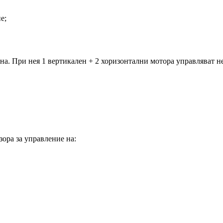
е;
на. При нея 1 вертикален + 2 хоризонтални мотора управляват н
ора за управление на: