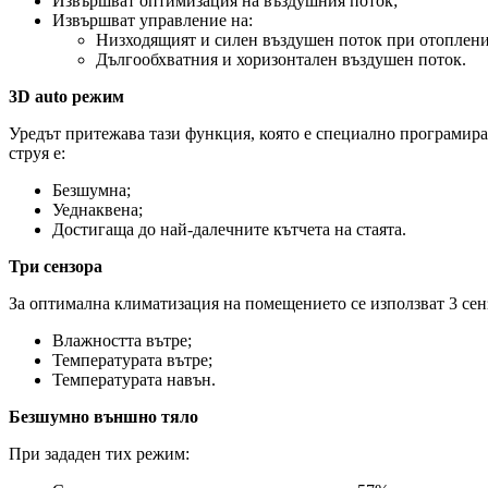
Извършват оптимизация на въздушния поток;
Извършват управление на:
Низходящият и силен въздушен поток при отоплени
Дългообхватния и хоризонтален въздушен поток.
3D auto режим
Уредът притежава тази функция, която е специално програмира
струя е:
Безшумна;
Уеднаквена;
Достигаща до най-далечните кътчета на стаята.
Три сензора
За оптимална климатизация на помещението се използват 3 сенз
Влажността вътре;
Температурата вътре;
Температурата навън.
Безшумно външно тяло
При зададен тих режим: