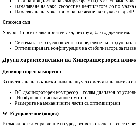
Спад на мощността на компресора с над 57% спрямо макс
Намаляване на макс. скорост на вентилатора до по-малка 
Намаляване на макс. ниво на налягане на звука с над 2dB
Спокоен сън
Уредът Ви осигурява приятен сън, без шум, благодарение на:
Системата Jet за уеднаквено разпределяне на въздушната 
Оптимизираната конфигурация на стабилизатора за плавн
Други характеристики на Хиперинверторен кл
Двойнороторен компресор
За постигане на по-ниски нива на шум за сметката на висока е
DC-двойнороторен компресор – голям диапазон от условия
„Neodymium“ високомощен мотор;
Размерите на механичните части са оптимизирани.
Wi-Fi управление (опция)
Възможност за управление на уреда от всяка точка на света чре