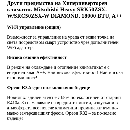
Други предимства на Хиперинверторен
климатик Mitsubishi Heavy SRK50ZSX-
W/SRC50ZSX-W DIAMOND, 18000 BTU, A++
Wi-Fi управление (опция)
Възможност за управление на уреда от всяка точка на
света посредством смарт устройство чрез допълнителен
WiFi адаптер.
Висока сезонна ефективност
В режим на охлаждане и отопление климатикът е с
енергиен клас А++. Най-висока ефективност! Най-висока
икономичност!
Фреон R32: едно по-екологично бъдеще
Новият хладилен агент е с 68% по-екологичен от старият
R410a. За намаляване на вредните емисии, изпускани в
атмосферата все повече климатици преминават към по-
малко замърсяващият фреон. Фреон R32 – за по-зелено
бъдеще!