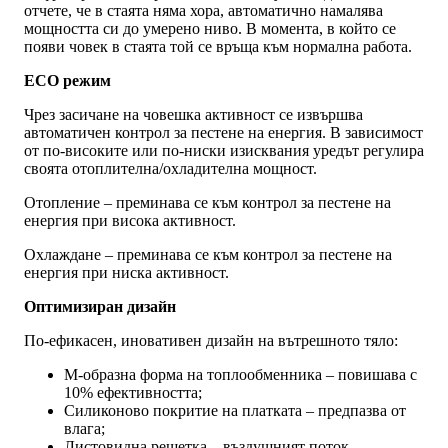
отчете, че в стаята няма хора, автоматично намалява
мощността си до умерено ниво. В момента, в който се
появи човек в стаята той се връща към нормална работа.
ECO режим
Чрез засичане на човешка активност се извършва
автоматичен контрол за пестене на енергия. В зависимост
от по-високите или по-ниски изисквания уредът регулира
своята отоплителна/охладителна мощност.
Отопление – преминава се към контрол за пестене на
енергия при висока активност.
Охлаждане – преминава се към контрол за пестене на
енергия при ниска активност.
Оптимизиран дизайн
По-ефикасен, иновативен дизайн на вътрешното тяло:
М-образна форма на топлообменника – повишава с
10% ефективността;
Силиконово покритие на платката – предпазва от
влага;
Листовидна решетка – въздушният поток