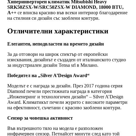
Хиперинверторен климатик Mitsubishi Heavy
SRK50ZSX-W/SRC50ZSX-W DIAMOND, 18000 BTU,
A++
се вписва красиво във всеки интериор благодарение
на стилния си дизайн със заоблени контури.
Отличителни характеристики
Елегантен, неподвластен на времето дизайн
За да отговори на широк спектър от европейски
изисквания, дизайнът е създаден от италианското студио
за индустриален дизайн Tensa srl в Милано.
Победител на „Silver A’Design Award“
Моделът е с награда за дизайн. През 2017 година серия
Diamond печели престижната награда в категория
„Инженеринг и технологичен дизайн“ – Silver A’Design
Award. Климатикът печели журито с високите параметри
на ефективност, съчетани с красиво заоблени контури.
Сензор за човешка активност
Във вътрешното тяло на модела е разположен
инфрачервен сензор. Петнайсет минути след като той