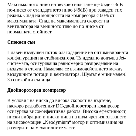
Максималното ниво на звуково налягане ще бъде с 3dB
по-ниско от стандартното ниво (45dB) при зададен тих
режим. Спад на мощността на компресора с 60% от
максималната. Спад на максималната скорост на
вентилатора на външното тяло до по-ниска от
нормалната стойност.
Спокоен сън
Плавен въздушен поток благодарение на оптимизираната
конфигурация на стабилизатора. Тя идеално допълва Jet-
системата, осигуряваща равномерно разпределяне на
въздуха в стаята. Намалява се взаимодействието между
въздушните потоци и вентилатора. Шумът е минимален!
За спокойни сънища!
Двойнороторен компресор
В условия на ниска до висока скорост на въртене,
наскоро разработеният DC-двойнороторен компресор
осигурява високоефективна работа. Висока ефективност,
ниски вибрации и ниски нива на шум чрез използването
на високомощен „Neodymium“ мотор и оптимизация на
размерите на механичните части.