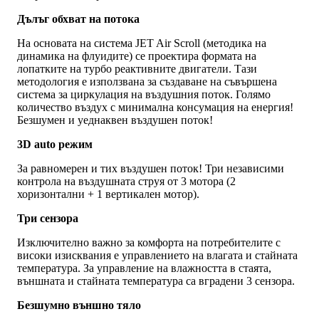
Дълъг обхват на потока
На основата на система JET Air Scroll (методика на
динамика на флуидите) се проектира формата на
лопатките на турбо реактивните двигатели. Тази
методология е използвана за създаване на съвършена
система за циркулация на въздушния поток. Голямо
количество въздух с минимална консумация на енергия!
Безшумен и уеднаквен въздушен поток!
3D auto режим
За равномерен и тих въздушен поток! Три независими
контрола на въздушната струя от 3 мотора (2
хоризонтални + 1 вертикален мотор).
Три сензора
Изключително важно за комфорта на потребителите с
високи изисквания е управлението на влагата и стайната
температура. За управление на влажността в стаята,
външната и стайната температура са вградени 3 сензора.
Безшумно външно тяло