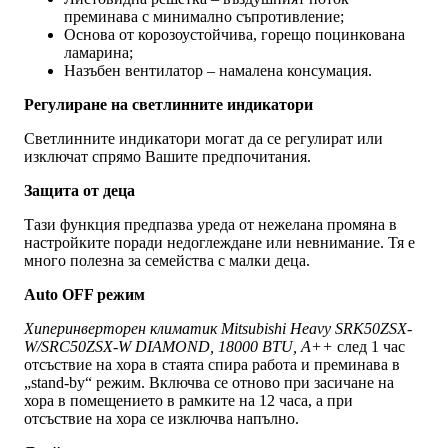
преминава с минимално съпротивление;
Основа от корозоустойчива, горещо поцинкована
ламарина;
Назъбен вентилатор – намалена консумация.
Регулиране на светлинните индикатори
Светлинните индикатори могат да се регулират или
изключат спрямо Вашите предпочитания.
Защита от деца
Тази функция предпазва уреда от нежелана промяна в
настройките поради недоглеждане или невнимание. Тя е
много полезна за семейства с малки деца.
Auto OFF режим
Хиперинверторен климатик Mitsubishi Heavy SRK50ZSX-
W/SRC50ZSX-W DIAMOND, 18000 BTU, A++
след 1 час
отсъствие на хора в стаята спира работа и преминава в
„stand-by“ режим. Включва се отново при засичане на
хора в помещението в рамките на 12 часа, а при
отсъствие на хора се изключва напълно.