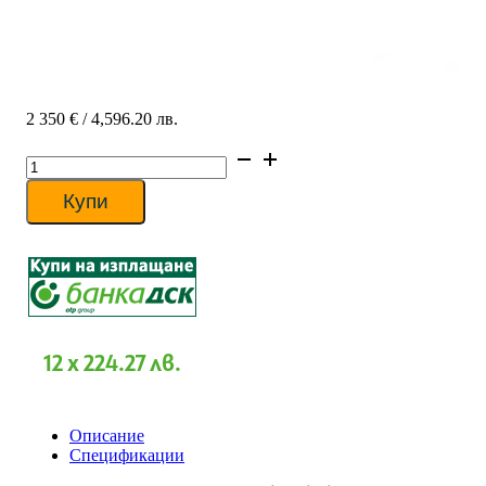
2 350
€
/ 4,596.20 лв.
количество
за
Хиперинверторен
Купи
климатик
Mitsubishi
Heavy
SRK50ZSX-
W/SRC50ZSX-
W
DIAMOND,
18000
12 x 224.27 лв.
BTU,
A++
Описание
Спецификации