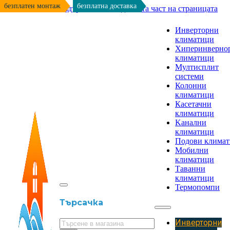
безплатен монтаж
безплатна доставка
Към основното съдържание
Към долната част на страницата
Инверторни
климатици
Хиперинверно
климатици
Мултисплит
системи
Колонни
климатици
Касетачни
климатици
Kанални
климатици
Подови клима
Мобилни
климатици
Таванни
климатици
Термопомпи
Търсачка
Инверторни
Търсене