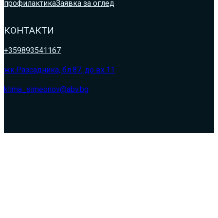
профилактика
Заявка за оглед
КОНТАКТИ
+359893541167
жк.Разсадника, бл.87, до вх.11
klima_simeonov@abv.bg