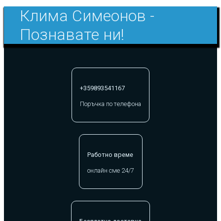
Клима Симеонов -
Познавате ни!
+359893541167
Поръчка по телефона
Работно време
онлайн сме 24/7