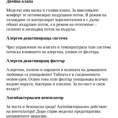
Двойна клапа
Моделът има малка и голяма клапа. За максимален
комфорт те оптимизират въздушния поток. В режим на
охлаждане се контролират хоризонталния и с дълъг
обхват въздушен поток, а в режим на отопление –
силният и низходящ поток на въздуха.
Алерген-деактивираща система
Чрез управление на влагата и температурата тази система
потиска влиянието на алергена, уловен от филтъра.
Алерген-деактивиращ филтър
Алергени, полени и паразити в козината на домашните
любимци са унищожени! Тайната е в съединението
ензим-урея. Освен това този филтър унищожава всички
видове вируси, бактерии и плесени. За по-чист и свеж
въздух!
Антибактериален вентилатор
За чиста и безопасна среда! Антибактериално действие
на вентилатора! Дори спрян моделът предотвратява
неприятните миризми.