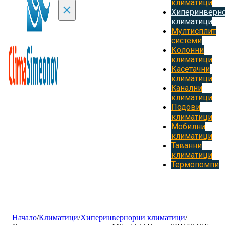
климатици
×
Хиперинверн
климатици
Мултисплит
системи
Колонни
климатици
Касетачни
климатици
Kанални
климатици
Подови
климатици
Мобилни
климатици
Таванни
климатици
Термопомпи
Начало
/
Климатици
/
Хиперинвернорни климатици
/