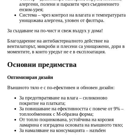
алергени, полени и паразити чрез съединението
ензим-урея;
Система – чрез контрол на влагата и температурата
унищожава алергена, уловен от филтъра.
За създаване на по-чист и свеж въздух у дома!
Благодарение на антибактериалното действие на
вентилаторът, микроби и плесени са унищожени, дори в
моментите, в които уредът не е в експлоатация.
Основни предимства
Оптимизиран дизайн
Външното тяло е с по-ефективен и обновен дизайн:
За предотвратяване на влага – силиконово
покритие на платката;
За повишаване на ефективността с повече от 9% –
топлообменник с М-образна форма;
От топло поцинкована, устойчива на корозия
ламарина е изградена основата на външното тяло;
За намаляване на консумацията – назъбен