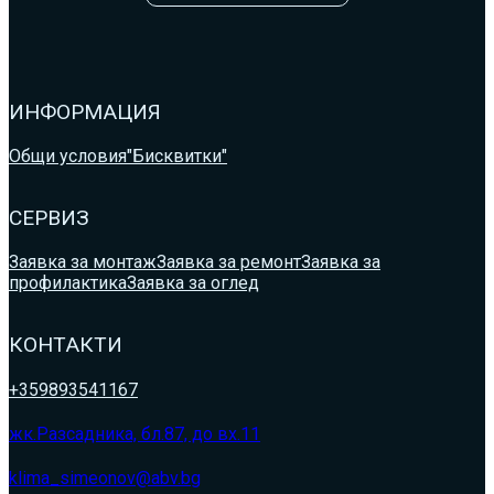
ИНФОРМАЦИЯ
Общи условия
"Бисквитки"
СЕРВИЗ
Заявка за монтаж
Заявка за ремонт
Заявка за
профилактика
Заявка за оглед
КОНТАКТИ
+359893541167
жк.Разсадника, бл.87, до вх.11
klima_simeonov@abv.bg