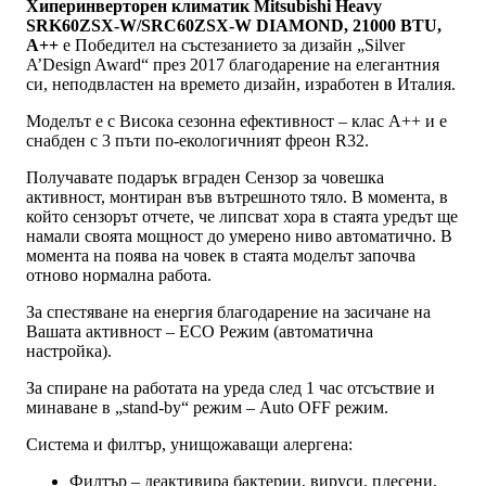
Хиперинверторен климатик Mitsubishi Heavy
SRK60ZSX-W/SRC60ZSX-W DIAMOND, 21000 BTU,
A++
e Победител на състезанието за дизайн „Silver
A’Design Award“ през 2017 благодарение на елегантния
си, неподвластен на времето дизайн, изработен в Италия.
Моделът е с Висока сезонна ефективност – клас А++ и е
снабден с 3 пъти по-екологичният фреон R32.
Получавате подарък вграден Сензор за човешка
активност, монтиран във вътрешното тяло. В момента, в
който сензорът отчете, че липсват хора в стаята уредът ще
намали своята мощност до умерено ниво автоматично. В
момента на поява на човек в стаята моделът започва
отново нормална работа.
За спестяване на енергия благодарение на засичане на
Вашата активност – ECO Режим (автоматична
настройка).
За спиране на работата на уреда след 1 час отсъствие и
минаване в „stand-by“ режим – Auto OFF режим.
Система и филтър, унищожаващи алергена:
Филтър – деактивира бактерии, вируси, плесени,