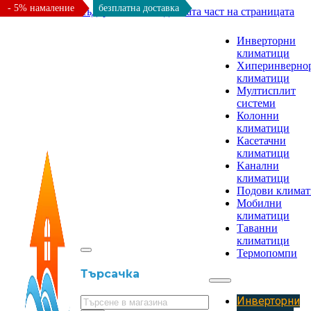
- 5% намаление
безплатна доставка
Към основното съдържание
Към долната част на страницата
Инверторни
климатици
Хиперинверно
климатици
Мултисплит
системи
Колонни
климатици
Касетачни
климатици
Kанални
климатици
Подови клима
Мобилни
климатици
Таванни
климатици
Термопомпи
Търсачка
Инверторни
Търсене