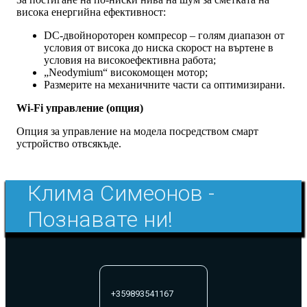
висока енергийна ефективност:
DC-двойнороторен компресор – голям диапазон от
условия от висока до ниска скорост на въртене в
условия на високоефективна работа;
„Neodymium“ високомощен мотор;
Размерите на механичните части са оптимизирани.
Wi-Fi управление (опция)
Опция за управление на модела посредством смарт
устройство отвсякъде.
Клима Симеонов -
Познавате ни!
+359893541167