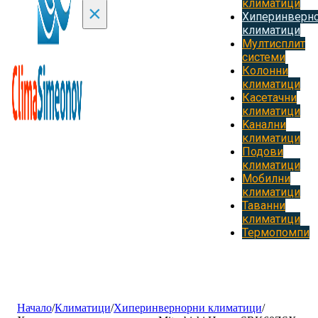
климатици
×
Хиперинверн
климатици
Мултисплит
системи
Колонни
климатици
Касетачни
климатици
Kанални
климатици
Подови
климатици
Мобилни
климатици
Таванни
климатици
Термопомпи
Начало
/
Климатици
/
Хиперинвернорни климатици
/