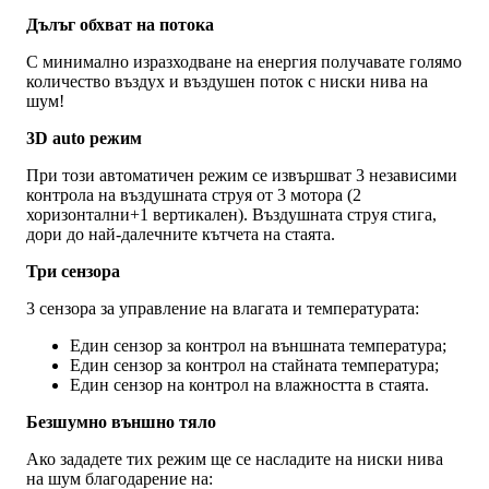
Дълъг обхват на потока
С минимално изразходване на енергия получавате голямо
количество въздух и въздушен поток с ниски нива на
шум!
3D auto режим
При този автоматичен режим се извършват 3 независими
контрола на въздушната струя от 3 мотора (2
хоризонтални+1 вертикален). Въздушната струя стига,
дори до най-далечните кътчета на стаята.
Три сензора
3 сензора за управление на влагата и температурата:
Един сензор за контрол на външната температура;
Един сензор за контрол на стайната температура;
Един сензор на контрол на влажността в стаята.
Безшумно външно тяло
Ако зададете тих режим ще се насладите на ниски нива
на шум благодарение на: