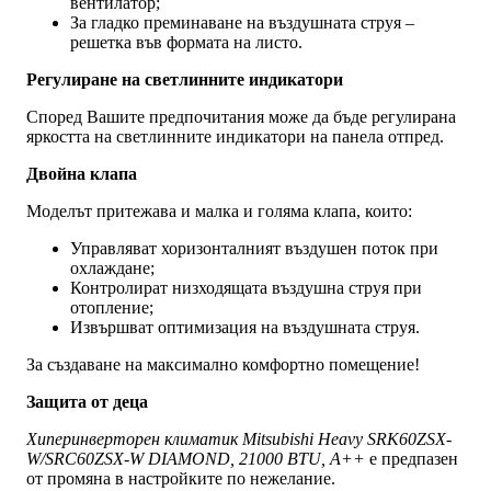
вентилатор;
За гладко преминаване на въздушната струя –
решетка във формата на листо.
Регулиране на светлинните индикатори
Според Вашите предпочитания може да бъде регулирана
яркостта на светлинните индикатори на панела отпред.
Двойна клапа
Моделът притежава и малка и голяма клапа, които:
Управляват хоризонталният въздушен поток при
охлаждане;
Контролират низходящата въздушна струя при
отопление;
Извършват оптимизация на въздушната струя.
За създаване на максимално комфортно помещение!
Защита от деца
Хиперинверторен климатик Mitsubishi Heavy SRK60ZSX-
W/SRC60ZSX-W DIAMOND, 21000 BTU, A++
е предпазен
от промяна в настройките по нежелание.