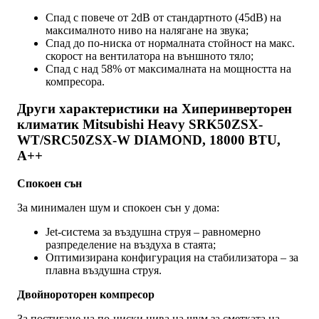
Спад с повече от 2dB от стандартното (45dB) на
максималното ниво на налягане на звука;
Спад до по-ниска от нормалната стойност на макс.
скорост на вентилатора на външното тяло;
Спад с над 58% от максималната на мощността на
компресора.
Други характеристики на Хиперинверторен
климатик Mitsubishi Heavy SRK50ZSX-
WT/SRC50ZSX-W DIAMOND, 18000 BTU,
A++
Спокоен сън
За минимален шум и спокоен сън у дома:
Jet-система за въздушна струя – равномерно
разпределение на въздуха в стаята;
Оптимизирана конфигурация на стабилизатора – за
плавна въздушна струя.
Двойнороторен компресор
За постигане на по-ниски нива на шум за сметката на