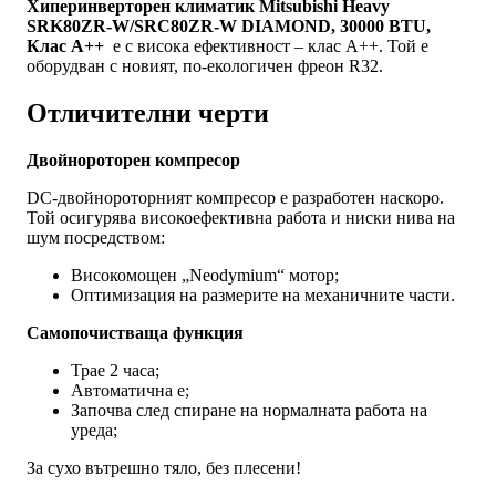
Хиперинверторен климатик Mitsubishi Heavy
SRK80ZR-W/SRC80ZR-W DIAMOND, 30000 BTU,
Клас A++
е с висока ефективност – клас А++. Той е
оборудван с новият, по-екологичен фреон R32.
Отличителни черти
Двойнороторен компресор
DC-двойнороторният компресор е разработен наскоро.
Той осигурява високоефективна работа и ниски нива на
шум посредством:
Високомощен „Neodymium“ мотор;
Оптимизация на размерите на механичните части.
Самопочистваща функция
Трае 2 часа;
Автоматична е;
Започва след спиране на нормалната работа на
уреда;
За сухо вътрешно тяло, без плесени!