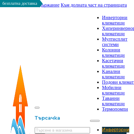
безплатна доставка
Към основното съдържание
Към долната част на страницата
Инверторни
климатици
Хиперинверно
климатици
Мултисплит
системи
Колонни
климатици
Касетачни
климатици
Kанални
климатици
Подови клима
Мобилни
климатици
Таванни
климатици
Термопомпи
Търсачка
Инверторни
Търсене