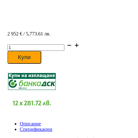
2 952
€
/ 5,773.61 лв.
количество
за
Хиперинверторен
Купи
климатик
Mitsubishi
Heavy
SRK80ZR-
W/SRC80ZR-
W
DIAMOND,
30000
12 x 281.72 лв.
BTU,
Клас
A++
Описание
Спецификации