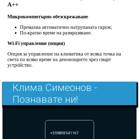
A++
Микрокомпютърно обезскрежаване
Премахва автоматично натрупаната скреж;
По-кратко време на размразяване.
Wi-Fi управление (опция)
Опция за управление на климатика от всяка точка на
света по всяко време на денонощието чрез смарт
устройство.
Клима Симеонов -
Познавате ни!
+359893541167