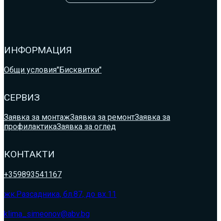
ИНФОРМАЦИЯ
Общи условия
"Бисквитки"
СЕРВИЗ
Заявка за монтаж
Заявка за ремонт
Заявка за
профилактика
Заявка за оглед
КОНТАКТИ
+359893541167
жк.Разсадника, бл.87, до вх.11
klima_simeonov@abv.bg