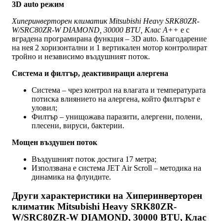
3D auto режим
Хиперинверторен климатик Mitsubishi Heavy SRK80ZR-
W/SRC80ZR-W DIAMOND, 30000 BTU, Клас A++
е с
вградена програмирана функция – 3D auto. Благодарение
на нея 2 хоризонтални и 1 вертикален мотор контролират
тройно и независимо въздушният поток.
Система и филтър, деактивиращи алергена
Система – чрез контрол на влагата и температурата
потиска влиянието на алергена, който филтърът е
уловил;
Филтър – унищожава паразити, алергени, полени,
плесени, вируси, бактерии.
Мощен въздушен поток
Въздушният поток достига 17 метра;
Използвана е система JET Air Scroll – методика на
динамика на флуидите.
Други характеристики на Хиперинверторен
климатик Mitsubishi Heavy SRK80ZR-
W/SRC80ZR-W DIAMOND, 30000 BTU, Клас