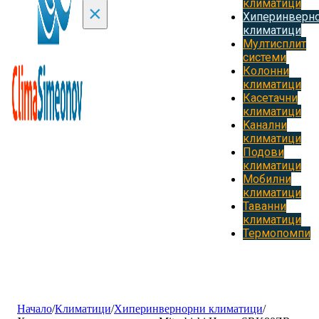
климатици
×
Хиперинверн
климатици
Мултисплит
системи
Колонни
климатици
Касетачни
климатици
Kанални
климатици
Подови
климатици
Мобилни
климатици
Таванни
климатици
Термопомпи
Начало
/
Климатици
/
Хиперинвернорни климатици
/