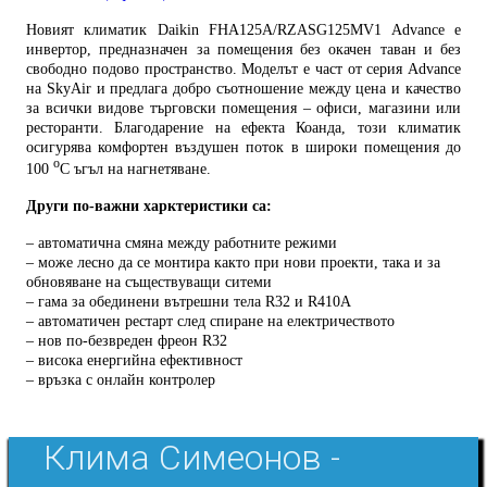
Новият климатик
Daikin FHA125A/RZASG125MV1 Advance е
инвертор, предназначен за помещения без окачен таван и без
свободно подово пространство. Моделът е част от серия Advance
на SkyAir и предлага добро съотношение между цена и качество
за всички видове търговски помещения – офиси, магазини или
ресторанти. Благодарение на ефекта Коанда, този климатик
осигурява комфортен въздушен поток в широки помещения до
о
100
С ъгъл на нагнетяване.
Други по-важни харктеристики са:
– автоматична смяна между работните режими
– може лесно да се монтира както при нови проекти, така и за
обновяване на съществуващи ситеми
– гама за обединени вътрешни тела R32 и R410А
– автоматичен рестарт след спиране на електричеството
– нов по-безвреден фреон R32
– висока енергийна ефективност
– връзка с онлайн контролер
Клима Симеонов -