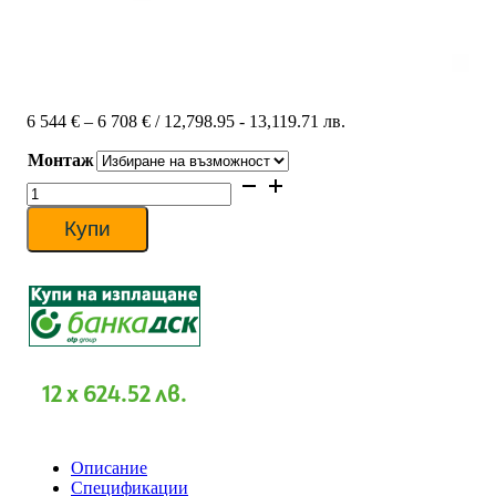
Price
6 544
€
–
6 708
€
/ 12,798.95 - 13,119.71 лв.
range:
Монтаж
6
544 €
количество
through
за
6
Tаванен
Купи
708 €
климатик
Daikin
FHA125A/RZASG125MV1
Advance,
45
000
BTU,
Клас
12 x 624.52 лв.
A+
Описание
Спецификации