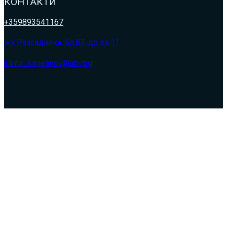
КОНТАКТИ
+359893541167
жк.Разсадника, бл.87, до вх.11
klima_simeonov@abv.bg