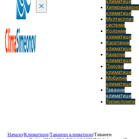
климатици
×
Хиперинверн
климатици
Мултисплит
системи
Колонни
климатици
Касетачни
климатици
Kанални
климатици
Подови
климатици
Мобилни
климатици
Таванни
климатици
Термопомпи
Начало
/
Климатици
/
Таванни климатици
/
Tаванен