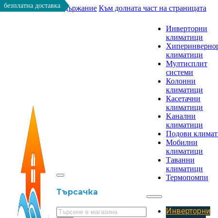
безплатна доставка
Към основното съдържание
Към долната част на страницата
Инверторни
климатици
Хиперинверно
климатици
Мултисплит
системи
Колонни
климатици
Касетачни
климатици
Kанални
климатици
Подови клима
Мобилни
климатици
Таванни
климатици
Термопомпи
Търсачка
Инверторни
Търсене