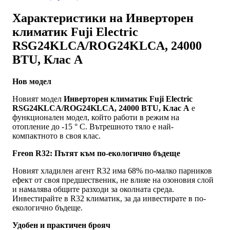
Характеристики на Инверторен
климатик Fuji Electric
RSG24KLCA/ROG24KLCA, 24000
BTU, Клас A
Нов модел
Новият модел
Инверторен климатик Fuji Electric
RSG24KLCA/ROG24KLCA, 24000 BTU, Клас A
е
функционален модел, който работи в режим на
отопление до -15 ° C. Вътрешното тяло е най-
компактното в своя клас.
Freon R32: Пътят към по-екологично бъдеще
Новият хладилен агент R32 има 68% по-малко парников
ефект от своя предшественик, не влияе на озоновия слой
и намалява общите разходи за околната среда.
Инвестирайте в R32 климатик, за да инвестирате в по-
екологично бъдеще.
Удобен и практичен брояч