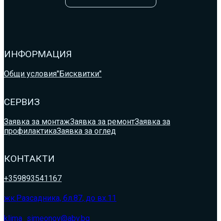
ИНФОРМАЦИЯ
Общи условия
"Бисквитки"
СЕРВИЗ
Заявка за монтаж
Заявка за ремонт
Заявка за
профилактика
Заявка за оглед
КОНТАКТИ
+359893541167
жк.Разсадника, бл.87, до вх.11
klima_simeonov@abv.bg