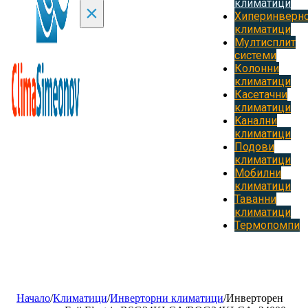
климатици
×
Хиперинверн
климатици
Мултисплит
системи
Колонни
климатици
Касетачни
климатици
Kанални
климатици
Подови
климатици
Мобилни
климатици
Таванни
климатици
Термопомпи
Начало
/
Климатици
/
Инверторни климатици
/
Инверторен