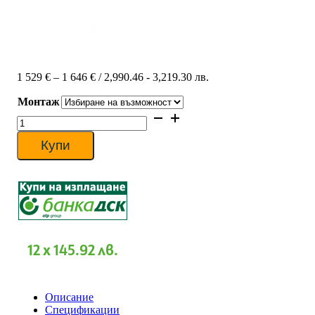
Price
1 529
€
–
1 646
€
/ 2,990.46 - 3,219.30 лв.
range:
Монтаж
1
529 €
количество
through
за
1
Инверторен
Купи
646 €
климатик
Fuji
Electric
RSG24KLCA/ROG24KLCA,
24000
BTU,
Клас
A
12 x 145.92 лв.
Описание
Спецификации