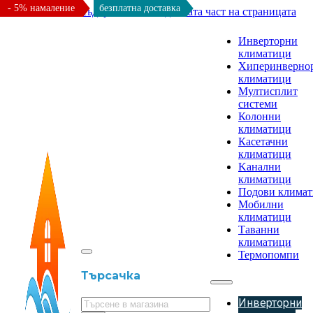
- 5% намаление
безплатна доставка
Към основното съдържание
Към долната част на страницата
Инверторни
климатици
Хиперинверно
климатици
Мултисплит
системи
Колонни
климатици
Касетачни
климатици
Kанални
климатици
Подови клима
Мобилни
климатици
Таванни
климатици
Термопомпи
Търсачка
Инверторни
Търсене