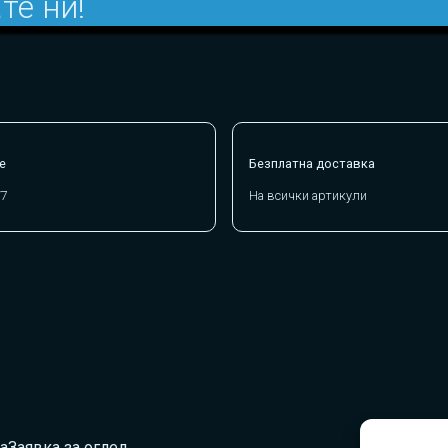
те ни!
е
Безплатна доставка
/7
На всички артикули
а
Заявка за оглед