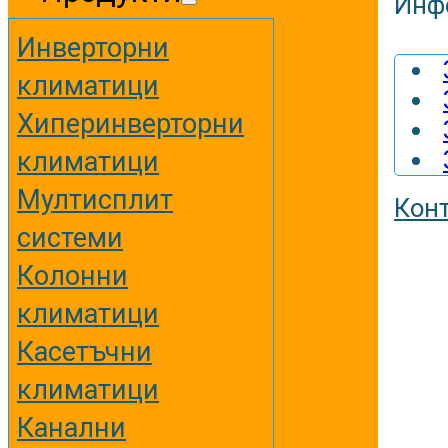
Инф
Инверторни
климатици
Хиперинверторни
климатици
Мултисплит
Кон
системи
Колонни
климатици
Касетъчни
климатици
Канални