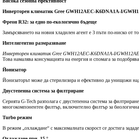
Висока сезонна ефективност
Инверторен климатик Gree GWH12AEC-K6DNA1A-I/GWH12
Фреон R32: за едно по-екологично бъдеще
Замърсяването на новия хладилен агент е 3 пъти по-ниско от т
Интелигентно размразяване
Инверторен климатик Gree GWH12AEC-K6DNA1A-I/GWH12AEC
Това намалява консумацията на енергия и спомага за подобрява
Йонизатор
Йонизаторът може да стерилизира и ефективно да унищожи над
Двустепенна система за филтриране
Серията G-Tech разполага с двустепенна система за филтриране,
многокомпонентен филтър, включително филтър за биологична 
Turbo режим
В режим „охлаждане“ с максималната скорост се достига зададе
Охлаждане при -15 °