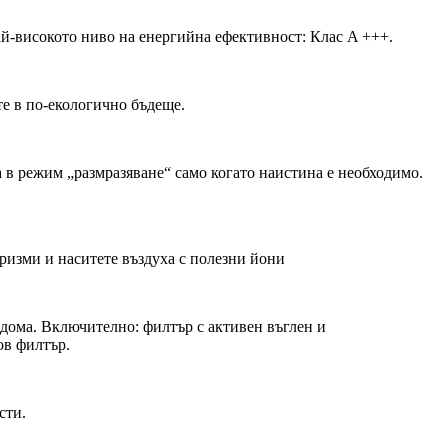
й-високото ниво на енергийна ефективност: Клас A +++.
те в по-екологично бъдеще.
в режим „размразяване“ само когато наистина е необходимо.
изми и наситете въздуха с полезни йони
в дома. Включително: филтър с активен въглен и
ов филтър.
сти.