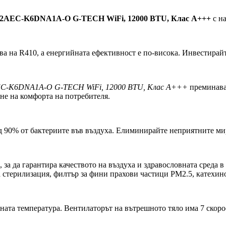
AEC-K6DNA1A-O G-TECH WiFi, 12000 BTU, Клас A+++
с на
ова на R410, а енергийната ефективност е по-висока. Инвестирай
-K6DNA1A-O G-TECH WiFi, 12000 BTU, Клас A+++
преминава 
не на комфорта на потребителя.
 90% от бактериите във въздуха. Елиминирайте неприятните мир
 за да гарантира качеството на въздуха и здравословната среда 
стерилизация, филтър за фини прахови частици PM2.5, катехин
ната температура. Вентилаторът на вътрешното тяло има 7 скоро