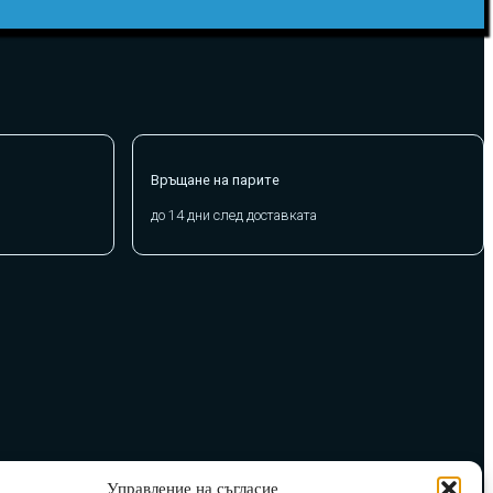
Връщане на парите
до 14 дни след доставката
Управление на съгласие