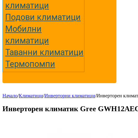
климатици
Подови климатици
Мобилни
климатици
Таванни климатици
Термопомпи
Начало
/
Климатици
/
Инверторни климатици
/
Инверторен клим
Инверторен климатик Gree GWH12AE