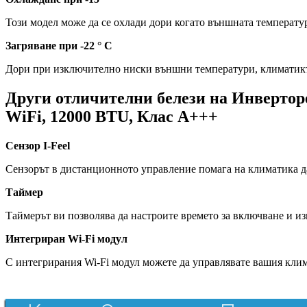
Този модел може да се охлади дори когато външната температур
Загряване при -22 ° C
Дори при изключително ниски външни температури, климатикът
Други отличителни белези на Инве
WiFi, 12000 BTU, Клас A+++
Сензор I-Feel
Сензорът в дистанционното управление помага на климатика да
Таймер
Таймерът ви позволява да настроите времето за включване и из
Интегриран Wi-Fi модул
С интегрирания Wi-Fi модул можете да управлявате вашия клима