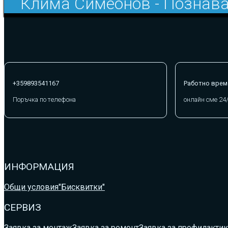
Клима Симеонов - Познава
+359893541167
Работно врем
Поръчка по телефона
онлайн сме 24
ИНФОРМАЦИЯ
Общи условия
"Бисквитки"
СЕРВИЗ
Заявка за монтаж
Заявка за ремонт
Заявка за профилактик