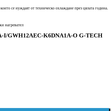
които се нуждаят от техническо охлаждане през цялата година.
ки нагревател
A1A-I/GWH12AEC-K6DNA1A-O G-TECH