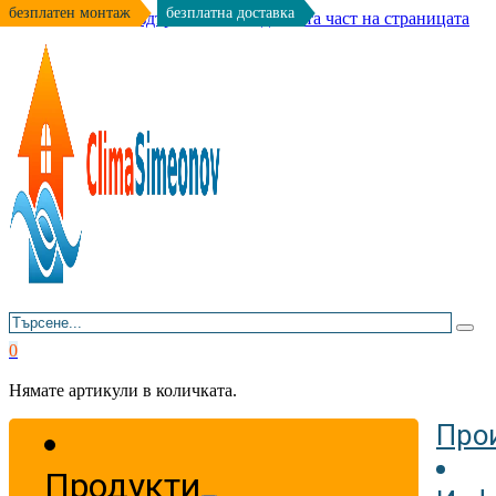
безплатен монтаж
безплатна доставка
Към основното съдържание
Към долната част на страницата
Търсене
0
Нямате артикули в количката.
Про
Продукти