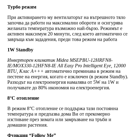
Турбо режим
При активирането му вентилаторът на вътрешното тяло
започва да работи на максимални обороти и осигурява
желаната температура възможно най-бързо. Режимът е
активен максимум 20 минути, след което автоматично се
завръща към зададения, преди това режим на работа
1W Standby
Инверторен климатик Midea MSEPBU-12HRFN8-
IE/MOX330-12HFN8-IE All Easy Pro Intelligent Eye, 12000
BTU, Клас A+++
автоматично преминава в режим на
пестене на енергия, когато е изключен (в режим Standby).
Разходът на електроенергия намалява от 5W на 1W и
получавате до 80% икономия на електроенергия.
8°C отопление
В режим 8°C отопление се поддържа тази постоянна
температура и предпазва дома Ви от прекомерно
изстиване през зимата или замръзване на тръби и
домашни растения.
Функция “Follow Me”