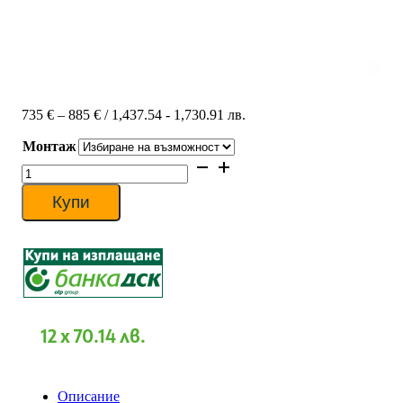
Price
735
€
–
885
€
/ 1,437.54 - 1,730.91 лв.
range:
Монтаж
735 €
through
количество
885 €
за
Инверторен
Купи
климатик
Midea
MSEPBU-
12HRFN8-
IE/MOX330-
12HFN8-
IE
All
12 x 70.14 лв.
Easy
Pro
Intelligent
Eye,
Описание