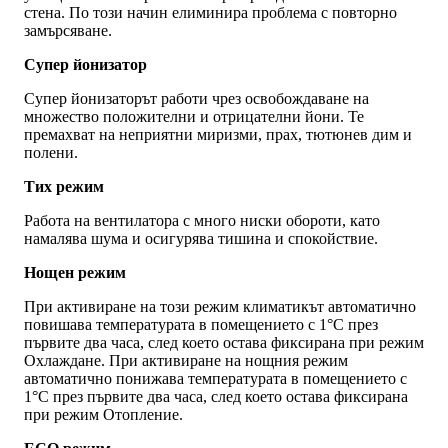
стена. По този начин елиминира проблема с повторно
замърсяване.
Супер йонизатор
Супер йонизаторът работи чрез освобождаване на
множество положителни и отрицателни йони. Те
премахват на неприятни миризми, прах, тютюнев дим и
полени.
Тих режим
Работа на вентилатора с много ниски обороти, като
намалява шума и осигурява тишина и спокойствие.
Нощен режим
При активиране на този режим климатикът автоматично
повишава температурата в помещението с 1°C през
първите два часа, след което остава фиксирана при режим
Охлаждане. При активиране на нощния режим
автоматично понижава температурата в помещението с
1°C през първите два часа, след което остава фиксирана
при режим Отопление.