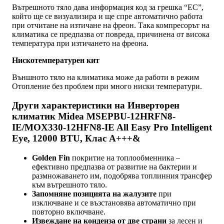
Вътрешното тяло дава информация код за грешка “EC”,
който ще се визуализира и ще спре автоматично работа
при отчитане на изтичане на фреон. Така компресорът на
климатика се предпазва от повреда, причинена от висока
температура при изтичането на фреона.
Нискотемпературен кит
Външното тяло на климатика може да работи в режим
Отопление без проблем при много ниски температури.
Други характеристики на Инверторен
климатик Midea MSEPBU-12HRFN8-
IE/MOX330-12HFN8-IE All Easy Pro Intelligent
Eye, 12000 BTU, Клас A+++&
Golden Fin
покритие на топлообменника –
ефективно предпазва от развитие на бактерии и
размножаването им, подобрява топлинния трансфер
към вътрешното тяло.
Запомняне позицията на жалузите
при
изключване и се възстановява автоматично при
повторно включване.
Извеждане на конденза от две страни
за лесен и