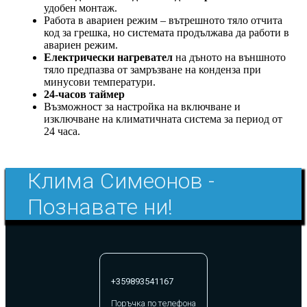
удобен монтаж.
Работа в авариен режим – вътрешното тяло отчита
код за грешка, но системата продължава да работи в
авариен режим.
Електрически нагревател
на дъното на външното
тяло предпазва от замръзване на конденза при
минусови температури.
24-часов таймер
Възможност за настройка на включване и
изключване на климатичната система за период от
24 часа.
Клима Симеонов -
Познавате ни!
+359893541167
Поръчка по телефона