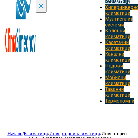
климатици
×
Хиперинверн
климатици
Мултисплит
системи
Колонни
климатици
Касетачни
климатици
Kанални
климатици
Подови
климатици
Мобилни
климатици
Таванни
климатици
Термопомпи
Начало
/
Климатици
/
Инверторни климатици
/
Инверторен