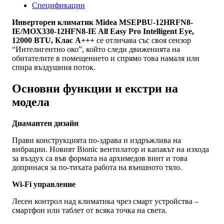
12000
Спецификации
BTU,
Клас
Инверторен климатик Midea MSEPBU-12HRFN8-
A+++
IE/MOX330-12HFN8-IE All Easy Pro Intelligent Eye,
12000 BTU, Клас A+++
се отличава със своя сензор
“Интелигентно око”, който следи движенията на
обитателите в помещението и спрямо това намаля или
спира въздушния поток.
Основни функции и екстри на
модела
Диамантен дизайн
Прави конструкцията по-здрава и издръжлива на
вибрации. Новият Bionic вентилатор и капакът на изхода
за въздух са във формата на архимедов винт и това
допринася за по-тихата работа на външното тяло.
Wi-Fi управление
Лесен контрол над климатика чрез смарт устройства –
смартфон или таблет от всяка точка на света.