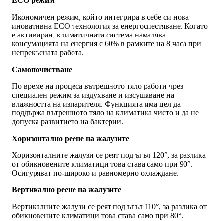
ECO режим
Икономичен режим, който интегрира в себе си нова
иновативна ECO технология за енергоспестяване. Когато
е активиран, климатичната система намалява
консумацията на енергия с 60% в рамките на 8 часа при
непрекъсната работа.
Самопочистване
По време на процеса вътрешното тяло работи чрез
специален режим за издухване и изсушаване на
влажността на изпарителя. Функцията има цел да
поддържа вътрешното тяло на климатика чисто и да не
допуска развитието на бактерии.
Хоризонтално реене на жалузите
Хоризонталните жалузи се реят под ъгъл 120°, за разлика
от обикновените климатици това става само при 90°.
Осигуряват по-широко и равномерно охлаждане.
Вертикално реене на жалузите
Вертикалните жалузи се реят под ъгъл 110°, за разлика от
обикновените климатици това става само при 80°.