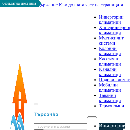
безплатна доставка
Към основното съдържание
Към долната част на страницата
Инверторни
климатици
Хиперинверно
климатици
Мултисплит
системи
Колонни
климатици
Касетачни
климатици
Kанални
климатици
Подови клима
Мобилни
климатици
Таванни
климатици
Термопомпи
Търсачка
Инверторни
Търсене