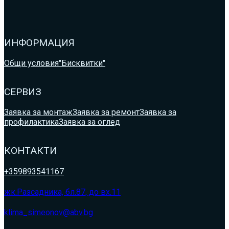
ИНФОРМАЦИЯ
Общи условия
"Бисквитки"
СЕРВИЗ
Заявка за монтаж
Заявка за ремонт
Заявка за
профилактика
Заявка за оглед
КОНТАКТИ
+359893541167
жк.Разсадника, бл.87, до вх.11
klima_simeonov@abv.bg