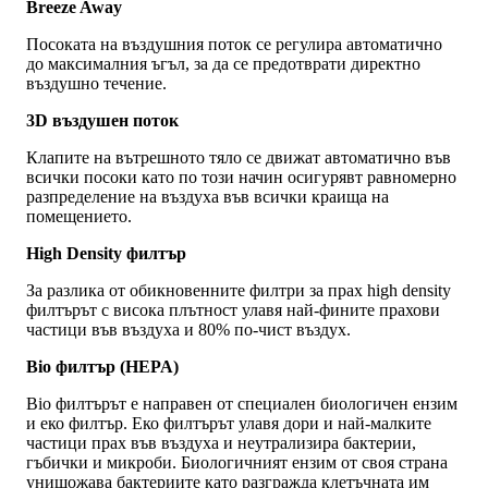
Breeze Away
Посоката на въздушния поток се регулира автоматично
до максималния ъгъл, за да се предотврати директно
въздушно течение.
3D въздушен поток
Клапите на вътрешното тяло се движат автоматично във
всички посоки като по този начин осигурявт равномерно
разпределение на въздуха във всички краища на
помещението.
High Density филтър
За разлика от обикновенните филтри за прах high density
филтърът с висока плътност улавя най-фините прахови
частици във въздуха и 80% по-чист въздух.
Bio филтър (HEPA)
Bio филтърът е направен от специален биологичен ензим
и еко филтър. Еко филтърът улавя дори и най-малките
частици прах във въздуха и неутрализира бактерии,
гъбички и микроби. Биологичният ензим от своя страна
унищожава бактериите като разгражда клетъчната им