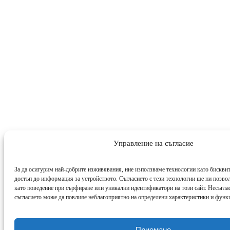
Управление на съгласие
За да осигурим най-добрите изживявания, ние използваме технологии като бисквит
достъп до информация за устройството. Съгласието с тези технологии ще ни позво
като поведение при сърфиране или уникални идентификатори на този сайт. Несъглас
съгласието може да повлияе неблагоприятно на определени характеристики и функ
Приемане