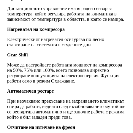
Дистанционното управление има вграден сензор за
температура, който регулира работата на климатика в
зависимост от температура в областта, в която се намира.
Нагревател на компресора
Електрическият нагревател осигурява по-лесно
стартиране на системата в студените дни.
Gear Shift
Може да настройвате работната мощност на компресора
на 50%, 75% или 100%, което позволява директно
регулиране консумацията на електроенергия. Функция
работи само в режим Охлаждане.
Автоматичен рестарт
При неочаквано прекъсване на захранването климатикът
спира да работи, веднага след възобновяването му той ще
се рестартира автоматично и ще започне работа с режима,
който е бил зададен преди това.
Отчитане на изтичане на фреон