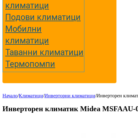
климатици
Подови климатици
Мобилни
климатици
Таванни климатици
Термопомпи
Начало
/
Климатици
/
Инверторни климатици
/
Инверторен клима
Инверторен климатик Midea MSFAAU-0