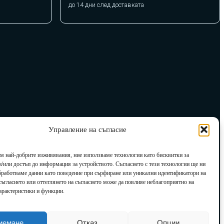
до 14 дни след доставката
Управление на съгласие
им най-добрите изживявания, ние използваме технологии като бисквитки за
и/или достъп до информация за устройството. Съгласието с тези технологии ще ни
бработваме данни като поведение при сърфиране или уникални идентификатори на
есъгласието или оттеглянето на съгласието може да повлияе неблагоприятно на
арактеристики и функции.
иемане
Отказ
Опции