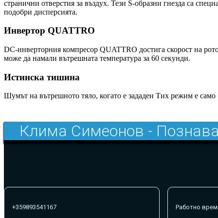
странични отверстия за въздух. Тези S-образни гнезда са спец
подобри дисперсията.
Инвертор QUATTRO
DC-инверторния компресор QUATTRO достига скорост на ротора
може да намали вътрешната температура за 60 секунди.
Истинска тишина
Шумът на вътрешното тяло, когато е зададен Тих режим е само
Клима Симеонов - Познава
+359893541167
Работно врем