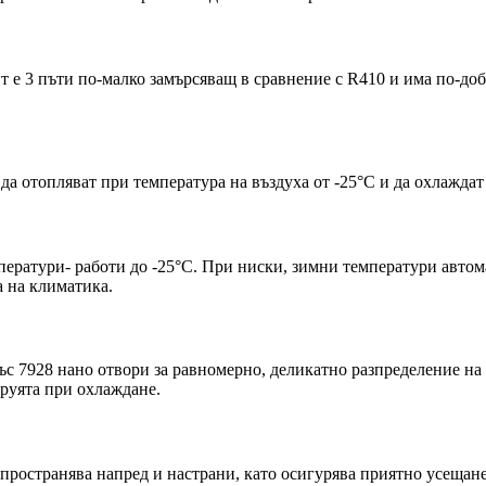
т е 3 пъти по-малко замърсяващ в сравнение с R410 и има по-до
да отопляват при температура на въздуха от -25°С и да охлаждат
ератури- работи до -25°С. При ниски, зимни температури автом
а на климатика.
ъс 7928 нано отвори за равномерно, деликатно разпределение на
труята при охлаждане.
пространява напред и настрани, като осигурява приятно усещане