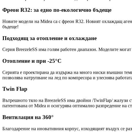
Фреон R32: за едно по-екологично бъдеще
Новите модели на Midea са с фреон R32. Новият охлаждащ аген
бъдеще!
Подходящ за отопление и охлаждане
Серия BreezeleSS има голям работен диапазон. Моделите могат 
Отопление и при -25°С
Серията е проектирана да издържа на много ниски външни темп
позволява натрупване на лед по компресора и улеснява работат
Twin Flap
Вътрешното тяло на BreezeleSS има двойни /TwinFlap/ жалузи с
патентована от Midea и осигурява оптимално разпредение на с
Вентилация на 360°
Благодарение на иновативния корпус, изходящият въздух се раз