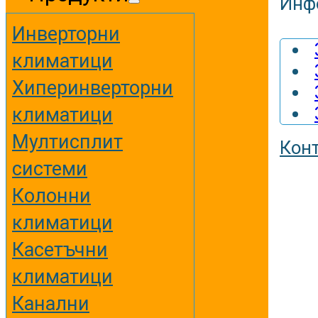
Инф
Инверторни
климатици
Хиперинверторни
климатици
Мултисплит
Кон
системи
Колонни
климатици
Касетъчни
климатици
Канални