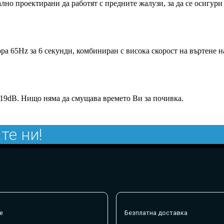
иално проектирани да работят с предните жалузи, за да се осигу
 65Hz за 6 секунди, комбиниран с висока скорост на въртене 
 19dB. Нищо няма да смущава времето Ви за почивка.
те ни!
е
Безплатна доставка