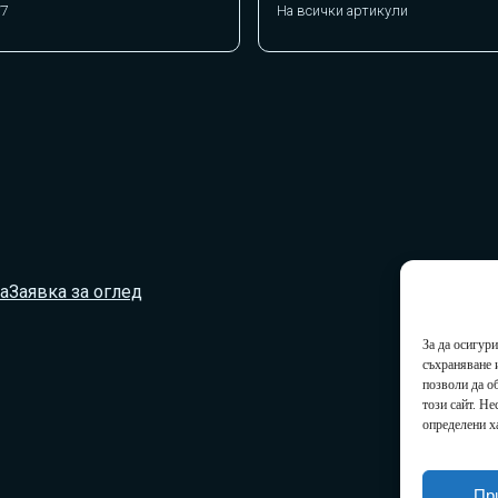
/7
На всички артикули
а
Заявка за оглед
За да осигур
съхраняване 
позволи да о
този сайт. Н
определени х
Пр