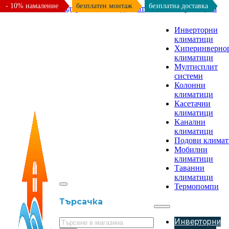
- 10% намаление
безплатен монтаж
безплатна доставка
Към основното съдържание
Към долната част на страницата
Инверторни
климатици
Хиперинверно
климатици
Мултисплит
системи
Колонни
климатици
Касетачни
климатици
Kанални
климатици
Подови клима
Мобилни
климатици
Таванни
климатици
Термопомпи
Търсачка
Инверторни
Търсене