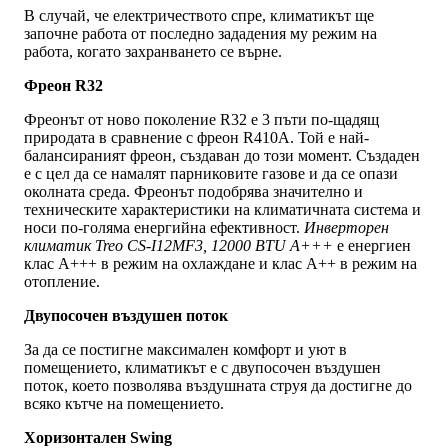
В случай, че електричеството спре, климатикът ще
започне работа от последно зададения му режим на
работа, когато захранването се върне.
Фреон
R
32
Фреонът от ново поколение R32 е 3 пъти по-щадящ
природата в сравнение с фреон R410A. Той е най-
балансираният фреон, създаван до този момент. Създаден
е с цел да се намалят парниковите газове и да се опази
околната среда. Фреонът подобрява значително и
техническите характеристики на климатичната система и
носи по-голяма енергийна ефективност.
Инверторен
климатик Treo CS-I12MF3, 12000 BTU
A+++
е енергиен
клас А+++ в режим на охлаждане и клас А++ в режим на
отопление.
Двупосочен въздушен поток
За да се постигне максимален комфорт и уют в
помещението, климатикът е с двупосочен въздушен
поток, което позволява въздушната струя да достигне до
всяко кътче на помещението.
Хоризонтален
Swing