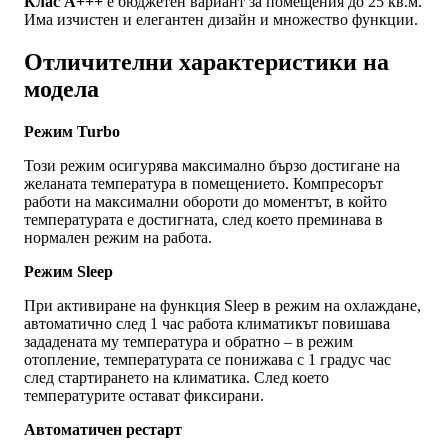
Клас А+++
е бюджетен вариант за помещения до 25 кв.м.
Има изчистен и елегантен дизайн и множество функции.
Отличителни характеристики на
модела
Режим
Turbo
Този режим осигурява максимално бързо достигане на
желаната температура в помещението. Компресорът
работи на максимални обороти до моментът, в който
температурата е достигната, след което преминава в
нормален режим на работа.
Режим
Sleep
При активиране на функция Sleep в режим на охлаждане,
автоматично след 1 час работа климатикът повишава
зададената му температура и обратно – в режим
отопление, температурата се понижава с 1 градус час
след стартирането на климатика. След което
температурите остават фиксирани.
Автоматичен рестарт