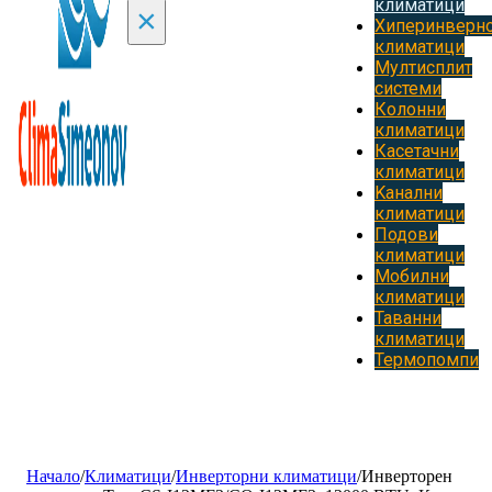
климатици
×
Хиперинверн
климатици
Мултисплит
системи
Колонни
климатици
Касетачни
климатици
Kанални
климатици
Подови
климатици
Мобилни
климатици
Таванни
климатици
Термопомпи
Начало
/
Климатици
/
Инверторни климатици
/
Инверторен