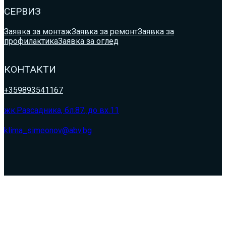
СЕРВИЗ
Заявка за монтаж
Заявка за ремонт
Заявка за
профилактика
Заявка за оглед
КОНТАКТИ
+359893541167
жк.Разсадника, бл.87, до вх.11
klima_simeonov@abv.bg