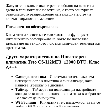
Жалузите на климатика се реят свободно на ляво и на
дясно в хоризонтално положение, с което осигуряват
равномерното разпределение на въздушната струя в
климатизираното помещение
Интелигентно обезскрежаване
Климатичната система е с автоматична функция за
интелигентно обезскрежаване, която не позволява
замръзване на външното тяло при минусови температури
през зимата.
Други характеристики на Инверторен
климатик Treo CS-I12MF3, 12000 BTU, Клас
А+++
Самодиагностика –
Системата засича , ако има
неизправност с климатика и сигнализира, като
изписва „грешка“ на дисплея.
Таймер –
Таймерът ви позволява да настройвате
кога да се включи и изключи климатика в избран от
Вас час от денонощието.
Wi-Fi опция
–
Климатикът е с възможност да му се
добави Wi-Fi модул, което би улеснило