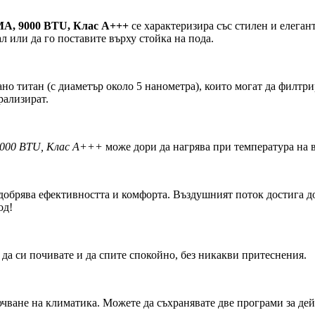
, 9000 BTU, Клас A+++
се характеризира със стилен и елеган
л или да го поставите върху стойка на пода.
о титан (с диаметър около 5 нанометра), които могат да филтри
рализират.
000 BTU, Клас A+++
може дори да нагрява при температура на в
добрява ефективността и комфорта. Въздушният поток достига до
од!
да си почивате и да спите спокойно, без никакви притеснения.
ючване на климатика. Можете да съхранявате две програми за де