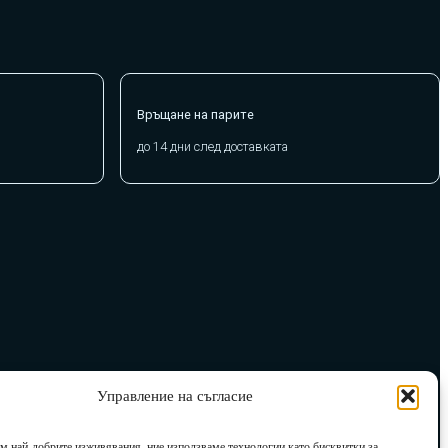
Връщане на парите
до 14 дни след доставката
Управление на съгласие
им най-добрите изживявания, ние използваме технологии като бисквитки за