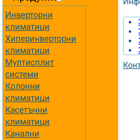
Инф
Инверторни
климатици
Хиперинверторни
климатици
Мултисплит
Кон
системи
Колонни
климатици
Касетъчни
климатици
Канални