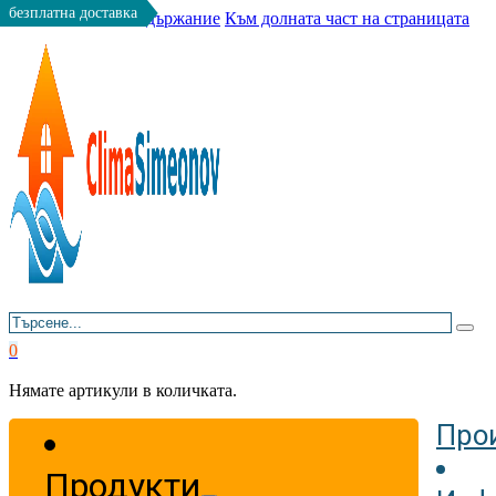
безплатна доставка
Към основното съдържание
Към долната част на страницата
Търсене
0
Нямате артикули в количката.
Про
Продукти