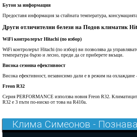
Бутон за информация
Предоставя информация за стайната температура, консумацията
Други отличителни белези на Подов климатик
WiFi контролерът Hitachi (по избор)
WiFi контролерът Hitachi (по избор) ви позволява да управляв
температура бързо и лесно, преди да се приберете вкъщи.
Висока сезонна ефективност
Висока ефективност, независимо дали е в режим на охлаждане
Freon R32
Серия PERFORMANCE използва новия Freon R32. Климатиците Hi
R32 е 3 пъти по-ниско от това на R410a.
Клима Симеонов - Познава