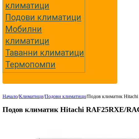
климатици
Подови климатици
Мобилни
климатици
Таванни климатици
Термопомпи
Начало
/
Климатици
/
Подови климатици
/
Подов климатик Hita
Подов климатик Hitachi RAF25RXE/R