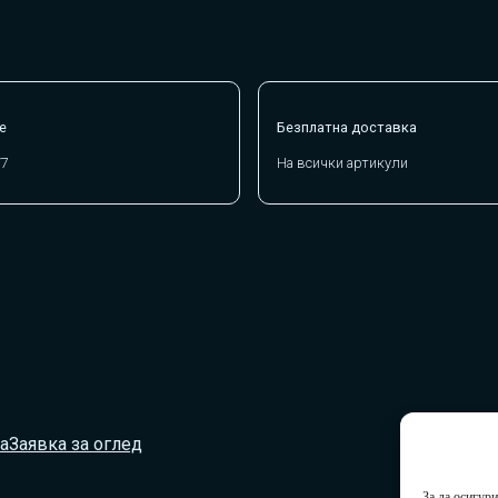
е
Безплатна доставка
/7
На всички артикули
а
Заявка за оглед
За да осигур