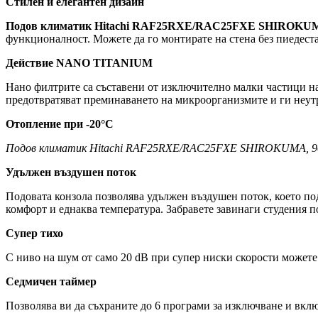
Стилен и елегантен дизайн
Подов климатик Hitachi RAF25RXE/RAC25FXE SHIROKUMA
функционалност. Можете да го монтирате на стена без пиедеста
Действие NANO TITANIUM
Нано филтрите са съставени от изключително малки частици нан
предотвратяват преминаването на микроорганизмите и ги неут
Отопление при -20°С
Подов климатик Hitachi RAF25RXE/RAC25FXE SHIROKUMA, 9
Удължен въздушен поток
Подовата конзола позволява удължен въздушен поток, което по
комфорт и еднаква температура. Забравете завинаги студения п
Супер тихо
С ниво на шум от само 20 dB при супер ниски скорости можете 
Седмичен таймер
Позволява ви да съхраните до 6 програми за изключване и вкл