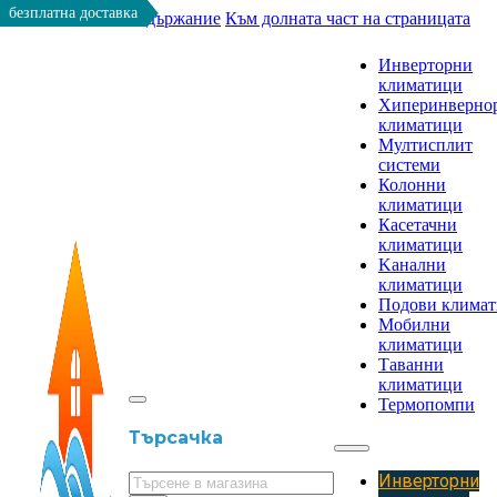
безплатна доставка
Към основното съдържание
Към долната част на страницата
Инверторни
климатици
Хиперинверно
климатици
Мултисплит
системи
Колонни
климатици
Касетачни
климатици
Kанални
климатици
Подови клима
Мобилни
климатици
Таванни
климатици
Термопомпи
Търсачка
Инверторни
Търсене