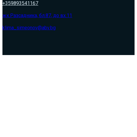
+359893541167
жк.Разсадника, бл.87, до вх.11
klima_simeonov@abv.bg