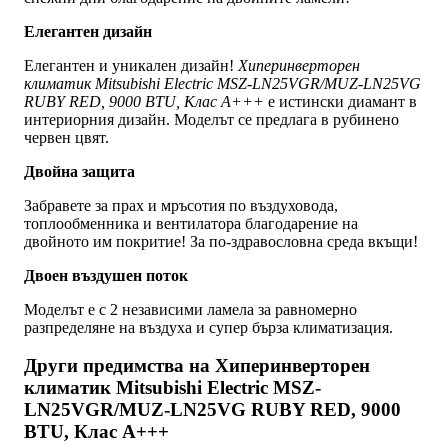
Елегантен дизайн
Елегантен и уникален дизайн!
Хиперинверторен
климатик Mitsubishi Electric MSZ-LN25VGR/MUZ-LN25VG
RUBY RED, 9000 BTU, Клас A+++
е истински диамант в
интериорния дизайн. Моделът се предлага в рубинено
червен цвят.
Двойна защита
Забравете за прах и мръсотия по въздуховода,
топлообменника и вентилатора благодарение на
двойното им покритие! За по-здравословна среда вкъщи!
Двоен въздушен поток
Моделът е с 2 независими ламела за равномерно
разпределяне на въздуха и супер бърза климатизация.
Други предимства на Хиперинверторен
климатик Mitsubishi Electric MSZ-
LN25VGR/MUZ-LN25VG RUBY RED, 9000
BTU, Клас A+++