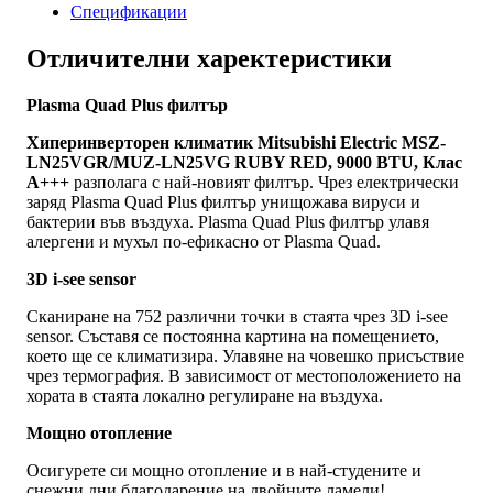
A+++
Спецификации
Отличителни харектеристики
Plasma Quad Plus филтър
Хиперинверторен климатик Mitsubishi Electric MSZ-
LN25VGR/MUZ-LN25VG RUBY RED, 9000 BTU, Клас
A+++
разполага с най-новият филтър. Чрез електрически
заряд Plasma Quad Plus филтър унищожава вируси и
бактерии във въздуха. Plasma Quad Plus филтър улавя
алергени и мухъл по-ефикасно от Plasma Quad.
3D i-see sensor
Сканиране на 752 различни точки в стаята чрез 3D i-see
sensor. Съставя се постоянна картина на помещението,
което ще се климатизира. Улавяне на човешко присъствие
чрез термография. В зависимост от местоположението на
хората в стаята локално регулиране на въздуха.
Мощно отопление
Осигурете си мощно отопление и в най-студените и
снежни дни благодарение на двойните ламели!