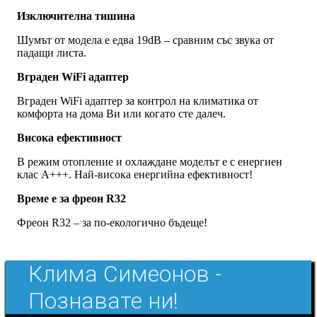
Изключителна тишина
Шумът от модела е едва 19dB – сравним със звука от
падащи листа.
Вграден WiFi адаптер
Вграден WiFi адаптер за контрол на климатика от
комфорта на дома Ви или когато сте далеч.
Висока ефективност
В режим отопление и охлаждане моделът е с енергиен
клас А+++. Най-висока енергийна ефективност!
Време е за фреон R32
Фреон R32 – за по-екологично бъдеще!
Клима Симеонов -
Познавате ни!