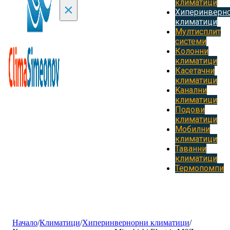
климатици
×
Хиперинверн
климатици
Мултисплит
системи
Колонни
климатици
Касетачни
климатици
Kанални
климатици
Подови
климатици
Мобилни
климатици
Таванни
климатици
Термопомпи
Начало
/
Климатици
/
Хиперинвернорни климатици
/