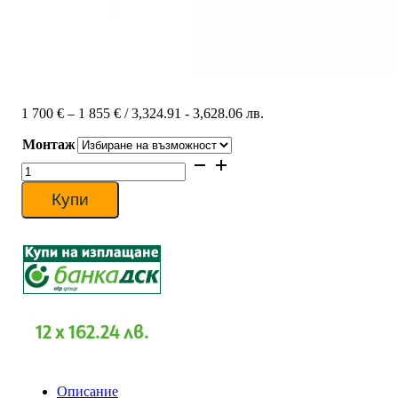
Price
1 700
€
–
1 855
€
/ 3,324.91 - 3,628.06 лв.
range:
Монтаж
1
700 €
количество
through
за
1
Хиперинверторен
Купи
855 €
климатик
Mitsubishi
Electric
MSZ-
LN25VGR
/MUZ-
LN25VG
RUBY
12 x 162.24 лв.
RED,
9000
BTU,
Клас
Описание