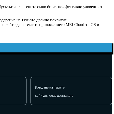
Мухълът и алергените също биват по-ефективно уловени от
годарение на тяхното двойно покритие.
 на който да изтеглите приложението MELCloud за iOS и
Връщане на парите
до 14 дни след доставката