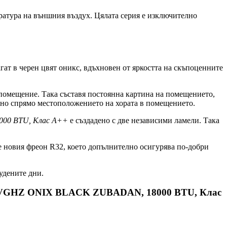
ратура на външния въздух. Цялата серия е изключително
ат в черен цвят оникс, вдъхновен от яркостта на скъпоценните
о помещение. Така съставя постоянна картина на помещението,
ално спрямо местоположението на хората в помещението.
000 BTU, Клас A++
е създадено с две независими ламели. Така
 е новия фреон R32, което допълнително осигурява по-добри
удените дни.
N50VGHZ ONIX BLACK ZUBADAN, 18000 BTU, Клас