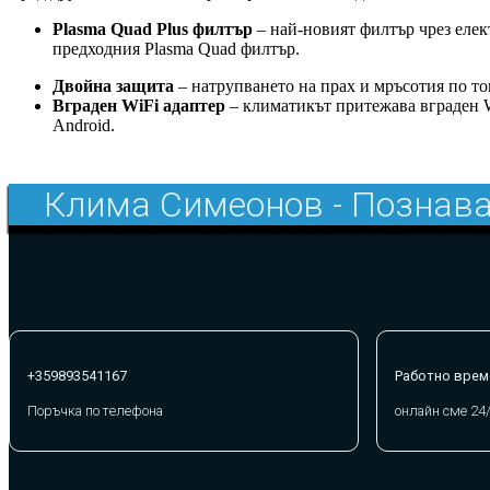
Plasma Quad Plus филтър
– най-новият филтър чрез елек
предходния Plasma Quad филтър.
Двойна защита
– натрупването на прах и мръсотия по т
Вграден WiFi адаптер
– климатикът притежава вграден W
Android.
Клима Симеонов - Познава
+359893541167
Работно врем
Поръчка по телефона
онлайн сме 24