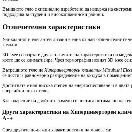
Външното тяло е специално изработено да издържа на екстрем
подходяща за студени и високопланински райони.
Отличителни характеристики
Уникалният и елегантен дизайн е една от най-отличителните ч
камъни.
3D i-see сензорът е друга отличителна характеристика на моде
което ще се климатизира. Чрез термография новият 3D i-see се
Вътрешното тяло на
Хиперинверторен климатик Mitsubishi 
се постига равномерно разпределение на въздуха в помещението
Достигната е най-висока степен на енергоспестяване и в дват
енергийни показатели.
Благодарение на двойните ламели се постига оптимално насочва
Други характеристики на Хиперинверторен кл
A++
Сред другите по-важни характеристики на модела са: