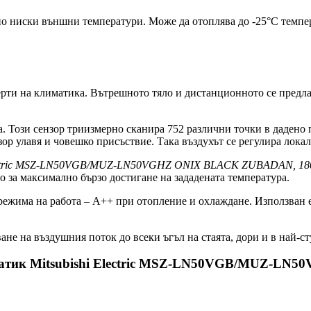
но ниски външни температури. Може да отоплява до -25°C темпе
ерти на климатика. Вътрешното тяло и дистанционното се предлаг
ла. Този сензор триизмерно сканира 752 различни точки в даден
нзор улавя и човешко присъствие. Така въздухът се регулира лок
Electric MSZ-LN50VGB/MUZ-LN50VGHZ ONIX BLACK ZUBADAN, 18
 за максимално бързо достигане на зададената температура.
а режима на работа – А++ при отопление и охлаждане. Използван
не на въздушния поток до всеки ъгъл на стаята, дори и в най-ст
иматик Mitsubishi Electric MSZ-LN50VGB/MUZ-L