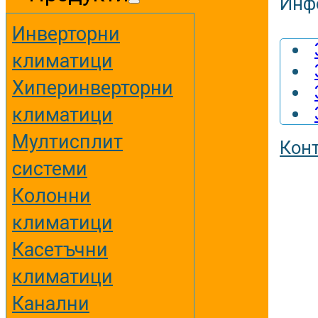
Инф
Инверторни
климатици
Хиперинверторни
климатици
Мултисплит
Кон
системи
Колонни
климатици
Касетъчни
климатици
Канални