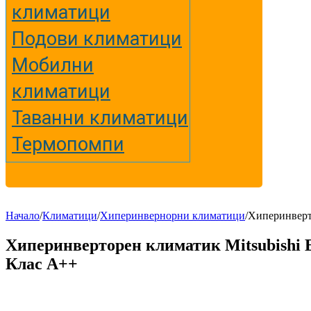
климатици
Подови климатици
Мобилни
климатици
Таванни климатици
Термопомпи
Начало
/
Климатици
/
Хиперинвернорни климатици
/
Хиперинвер
Хиперинверторен климатик Mitsubis
Клас A++