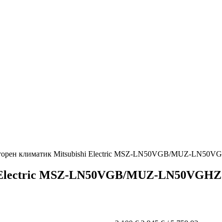
торен климатик Mitsubishi Electric MSZ-LN50VGB/MUZ-LN5
hi Electric MSZ-LN50VGB/MUZ-LN50VGH