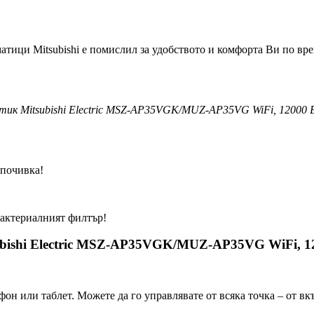
тици Mitsubishi е помислил за удобството и комфорта Ви по вре
тик Mitsubishi Electric MSZ-AP35VGK/MUZ-AP35VG WiFi, 12000
 почивка!
бактериалният филтър!
ubishi Electric MSZ-AP35VGK/MUZ-AP35VG WiFi, 1
фон или таблет. Можете да го управлявате от всяка точка – от в