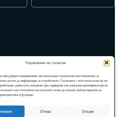
Управление на съгласие
им най-добрите изживявания, ние използваме технологии като бисквитки за
и/или достъп до информация за устройството. Съгласието с тези технологии ще ни
бработваме данни като поведение при сърфиране или уникални идентификатори на
есъгласието или оттеглянето на съгласието може да повлияе неблагоприятно на
арактеристики и функции.
иемане
Отказ
Опции