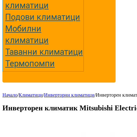
климатици
Подови климатици
Мобилни
климатици
Таванни климатици
Термопомпи
Начало
/
Климатици
/
Инверторни климатици
/
Инверторен климат
Инверторен климатик Mitsubishi Elec