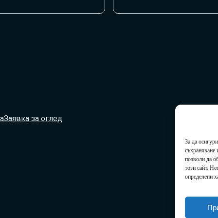
а
Заявка за оглед
За да осигур
съхраняване 
позволи да о
този сайт. Н
определени х
Пр