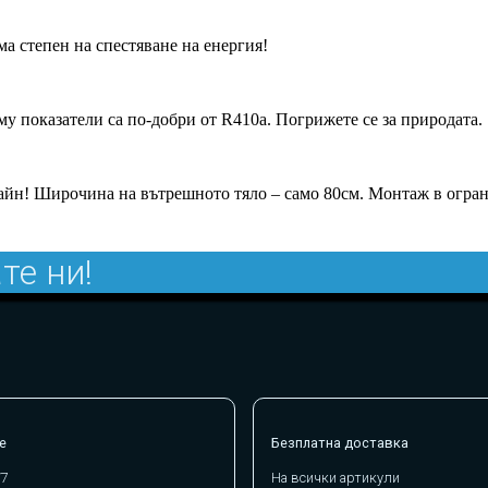
а степен на спестяване на енергия!
у показатели са по-добри от R410a. Погрижете се за природата.
изайн! Широчина на вътрешното тяло – само 80см. Монтаж в огра
те ни!
е
Безплатна доставка
/7
На всички артикули