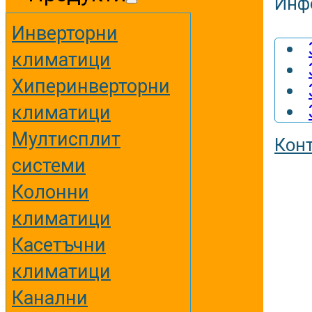
Инф
Инверторни
климатици
Хиперинверторни
климатици
Мултисплит
Кон
системи
Колонни
климатици
Касетъчни
климатици
Канални