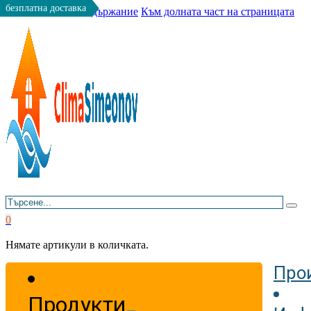
безплатна доставка
Към основното съдържание
Към долната част на страницата
Търсене
0
Нямате артикули в количката.
Про
Продукти