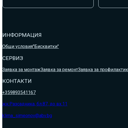
ИНФОРМАЦИЯ
Общи условия
"Бисквитки"
СЕРВИЗ
Заявка за монтаж
Заявка за ремонт
Заявка за профилактик
КОНТАКТИ
+359893541167
жк.Разсадника, бл.87, до вх.11
klima_simeonov@abv.bg