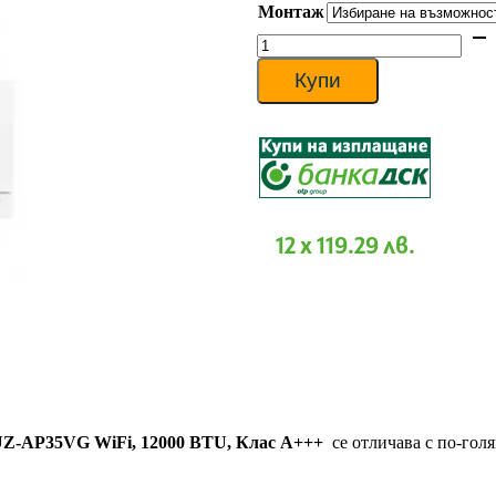
Монтаж
1
250 €
количество
through
за
1
Инверторен
Купи
405 €
климатик
Mitsubishi
Electric
MSZ-
AP35VGK/MUZ-
AP35VG
WiFi,
12000
12 x 119.29 лв.
BTU,
Клас
A+++
UZ-AP35VG WiFi, 12000 BTU, Клас A+++
се отличава с по-гол