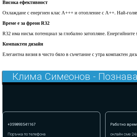
Висока ефективност
Охлаждане с енергиен клас А+++ и отопление с А++. Най-голям
Време е за фреон R32
R32 има нисък потенциал за глобално затопляне. Енергийните м
Компактен дизайн
Елегантна визия в чисто бяло в съчетание с утра компактен д
Клима Симеонов - Познава
+359893541167
Работно врем
Поръчка по телефона
онлайн сме 24