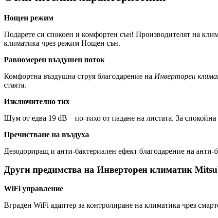
Нощен режим
Подарете си спокоен и комфортен сън! Производителят на клима
климатика чрез режим Нощен сън.
Равномерен въздушен поток
Комфортна въздушна струя благодарение на
Инверторен клима
стаята.
Изключително тих
Шум от едва 19 dB – по-тихо от падане на листата. За спокойна
Пречистване на въздуха
Дезодориращ и анти-бактериален ефект благодарение на анти-
Други предимства на Инверторен климатик Mits
WiFi управление
Вграден WiFi адаптер за контролиране на климатика чрез смарт