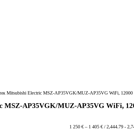
ик Mitsubishi Electric MSZ-AP35VGK/MUZ-AP35VG WiFi, 12000
tric MSZ-AP35VGK/MUZ-AP35VG WiFi, 12
Price
1 250
€
–
1 405
€
/ 2,444.79 - 2,
range: